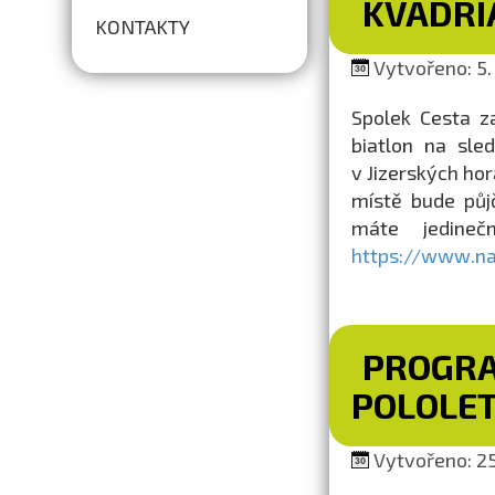
KVADRI
KONTAKTY
Vytvořeno: 5. 
Spolek Cesta z
biatlon na sle
v Jizerských ho
místě bude půjč
máte jedineč
https://www.nap
PROGRA
POLOLET
Vytvořeno: 25