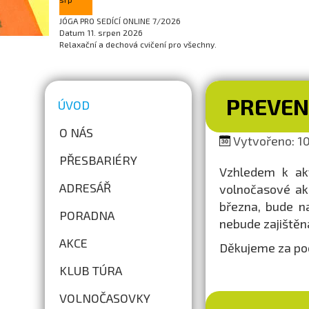
JÓGA PRO SEDÍCÍ ONLINE 7/2026
Datum
11. srpen 2026
Relaxační a dechová cvičení pro všechny.
PREVEN
ÚVOD
O NÁS
Vytvořeno: 10.
PŘESBARIÉRY
Vzhledem k akt
ADRESÁŘ
volnočasové ak
března, bude n
PORADNA
nebude zajištěn
AKCE
Děkujeme za po
KLUB TÚRA
VOLNOČASOVKY