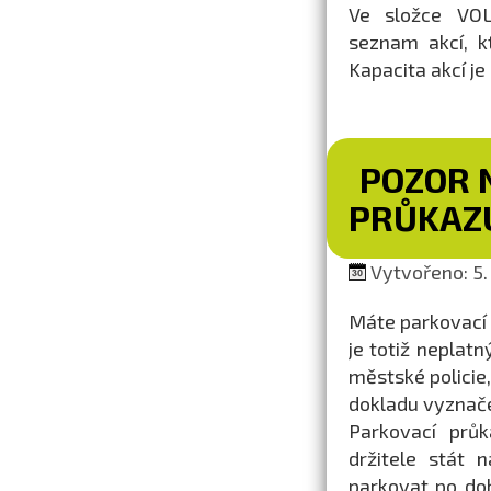
Ve složce VO
seznam akcí, k
Kapacita akcí j
POZOR 
PRŮKAZ
Vytvořeno: 5.
Máte parkovací 
je totiž neplatn
městské policie,
dokladu vyznače
Parkovací prů
držitele stát
parkovat po do