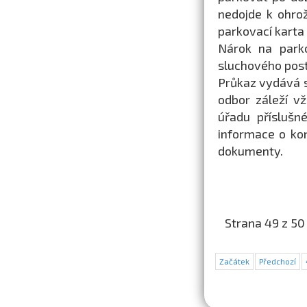
nedojde k ohro
parkovací karta 
Nárok na parko
sluchového post
Průkaz vydává s
odbor záleží v
úřadu příslušn
informace o ko
dokumenty.
Strana 49 z 50
Začátek
Předchozí