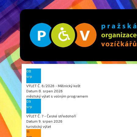
08
srp
VÝLET Č. 6/2026 - Mělnický košt
Datum
8. srpen 2026
městský výlet s volným programem
09
srp
VÝLET Č. 7 - České středohoří
Datum
9. srpen 2026
turistický výlet
11
srp