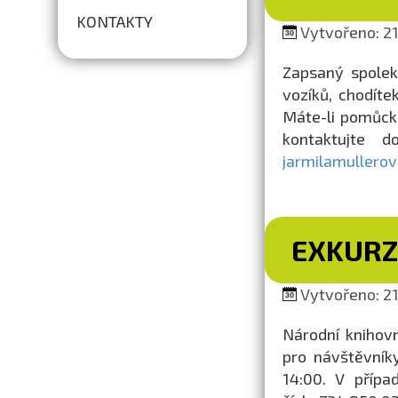
KONTAKTY
Vytvořeno: 21.
Zapsaný spolek
vozíků, chodíte
Máte-li pomůcku
kontaktujte 
jarmilamullero
EXKURZ
Vytvořeno: 21.
Národní knihovn
pro návštěvník
14:00. V přípa