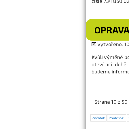
čísle 734 850 02
OPRAVA
Vytvořeno: 10.
Kvůli výměně p
otevírací době
budeme informo
Strana 10 z 50
Začátek
Předchozí