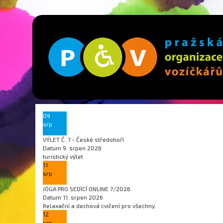
09
srp
VÝLET Č. 7 - České středohoří
Datum
9. srpen 2026
turistický výlet
11
srp
JÓGA PRO SEDÍCÍ ONLINE 7/2026
Datum
11. srpen 2026
Relaxační a dechová cvičení pro všechny.
12
srp