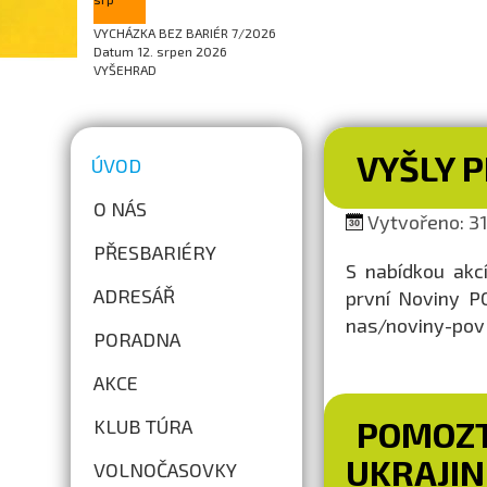
VYCHÁZKA BEZ BARIÉR 7/2026
Datum
12. srpen 2026
VYŠEHRAD
VYŠLY P
ÚVOD
O NÁS
Vytvořeno: 31.
PŘESBARIÉRY
S nabídkou akc
ADRESÁŘ
první Noviny PO
nas/noviny-pov
PORADNA
AKCE
POMOZT
KLUB TÚRA
UKRAJIN
VOLNOČASOVKY