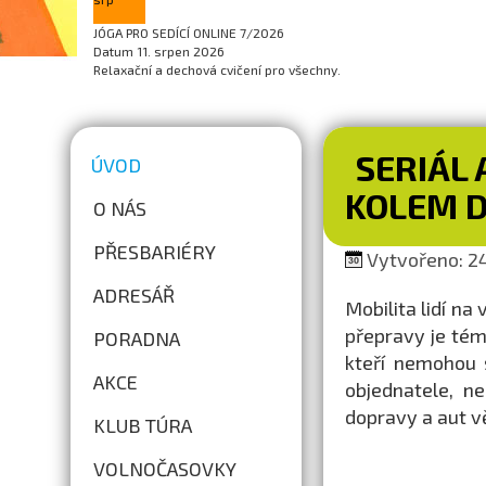
JÓGA PRO SEDÍCÍ ONLINE 7/2026
Datum
11. srpen 2026
Relaxační a dechová cvičení pro všechny.
SERIÁL 
ÚVOD
KOLEM D
O NÁS
PŘESBARIÉRY
Vytvořeno: 24
ADRESÁŘ
Mobilita lidí na
přepravy je tém
PORADNA
kteří nemohou s
AKCE
objednatele, n
dopravy a aut vě
KLUB TÚRA
VOLNOČASOVKY