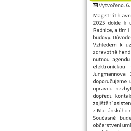
Vytvořeno: 6. 
Magistrát hlavní
2025 dojde k u
Radnice, a tím i
budovy. Důvodem
Vzhledem k uz
zdravotně hend
nutnou agendu 
elektronickou
Jungmannova 3
doporučujeme u
opravdu nezbyt
dopředu kontak
zajištění asist
z Mariánského 
Současně bud
občerstvení umí