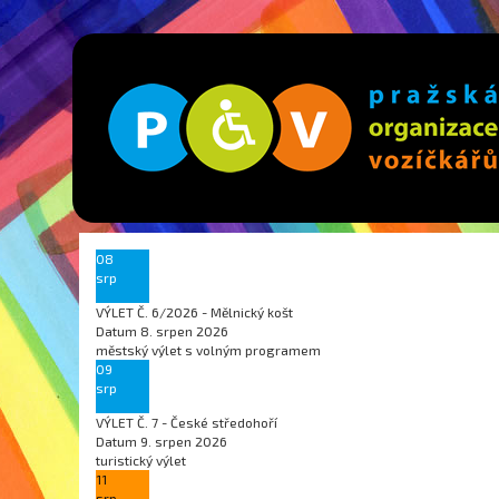
08
srp
VÝLET Č. 6/2026 - Mělnický košt
Datum
8. srpen 2026
městský výlet s volným programem
09
srp
VÝLET Č. 7 - České středohoří
Datum
9. srpen 2026
turistický výlet
11
srp