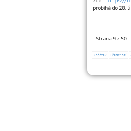
zde:
https://
probíhá do 28. 
Strana 9 z 50
Začátek
Předchozí