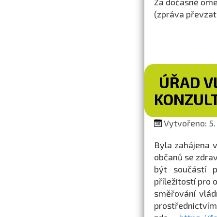
Za dočasné ome
(zpráva převza
ÚŘAD V
KONZULT
Vytvořeno: 5.
Byla zahájena v
občanů se zdrav
být součástí 
příležitostí pr
směřování vládn
prostřednictv