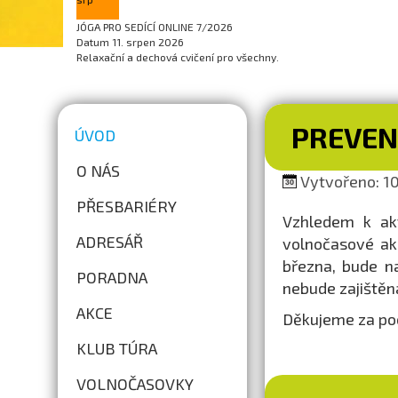
JÓGA PRO SEDÍCÍ ONLINE 7/2026
Datum
11. srpen 2026
Relaxační a dechová cvičení pro všechny.
PREVEN
ÚVOD
O NÁS
Vytvořeno: 10.
PŘESBARIÉRY
Vzhledem k akt
ADRESÁŘ
volnočasové ak
března, bude n
PORADNA
nebude zajištěn
AKCE
Děkujeme za po
KLUB TÚRA
VOLNOČASOVKY