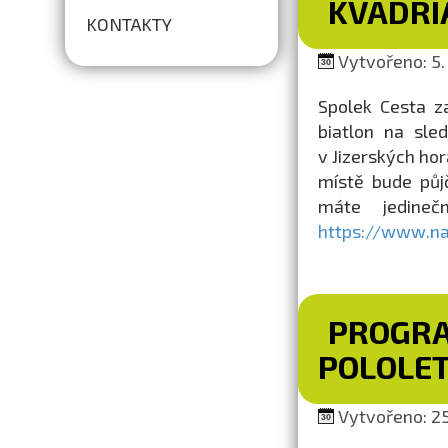
KVADRI
KONTAKTY
Vytvořeno: 5. 
Spolek Cesta z
biatlon na sle
v Jizerských ho
místě bude půjč
máte jedineč
https://www.nap
PROGRA
POLOLET
Vytvořeno: 25