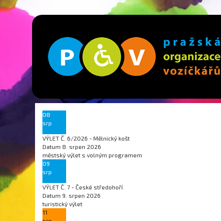
08
srp
VÝLET Č. 6/2026 - Mělnický košt
Datum
8. srpen 2026
městský výlet s volným programem
09
srp
VÝLET Č. 7 - České středohoří
Datum
9. srpen 2026
turistický výlet
11
srp