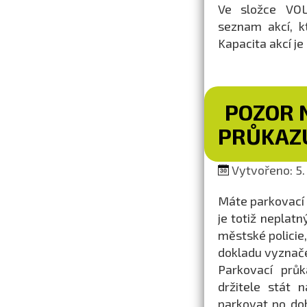
Ve složce VO
seznam akcí, k
Kapacita akcí j
POZOR 
PRŮKAZ
Vytvořeno: 5.
Máte parkovací 
je totiž neplatn
městské policie,
dokladu vyznače
Parkovací prů
držitele stát
parkovat po do