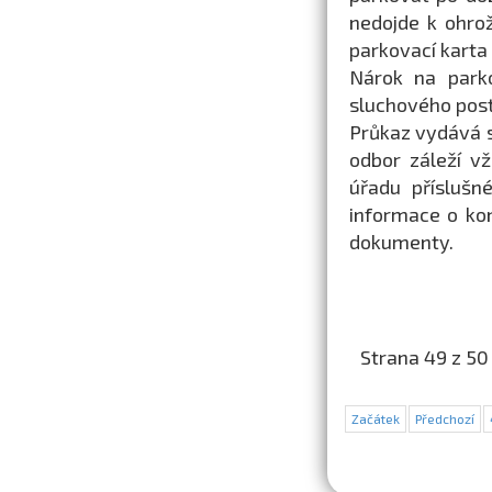
nedojde k ohro
parkovací karta 
Nárok na parko
sluchového post
Průkaz vydává s
odbor záleží v
úřadu příslušn
informace o ko
dokumenty.
Strana 49 z 50
Začátek
Předchozí