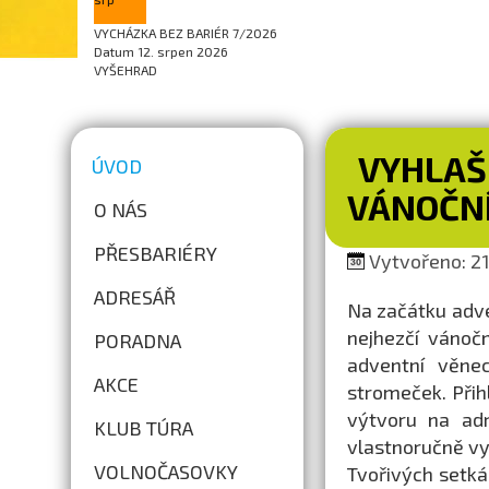
VYCHÁZKA BEZ BARIÉR 7/2026
Datum
12. srpen 2026
VYŠEHRAD
VYHLAŠ
ÚVOD
VÁNOČNÍ
O NÁS
PŘESBARIÉRY
Vytvořeno: 21.
ADRESÁŘ
Na začátku adve
nejhezčí vánočn
PORADNA
adventní věnec
AKCE
stromeček. Přih
výtvoru na a
KLUB TÚRA
vlastnoručně vy
VOLNOČASOVKY
Tvořivých setká