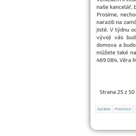
naše kancelář, 
Prosíme, necho
narazili na zam
jisté. V týdnu 
vývoji vás bu
domova a budou
můžete také na
469 084, Věra 
Strana 25 z 50
Začátek
Předchozí