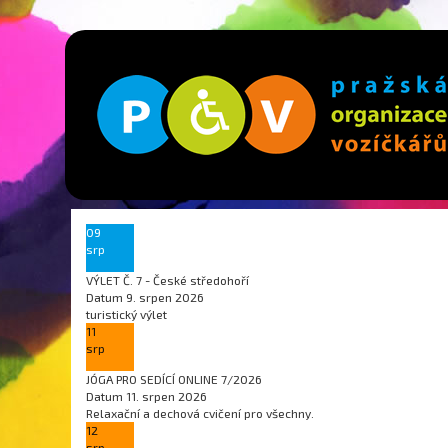
09
srp
VÝLET Č. 7 - České středohoří
Datum
9. srpen 2026
turistický výlet
11
srp
JÓGA PRO SEDÍCÍ ONLINE 7/2026
Datum
11. srpen 2026
Relaxační a dechová cvičení pro všechny.
12
srp