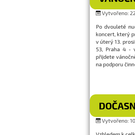
Vytvořeno: 22
Po dvouleté nu
koncert, který p
v úterý 13. pros
53, Praha 4 - 
přijdete vánočn
na podporu činn
DOČASN
Vytvořeno: 10
Vzhledem k celk