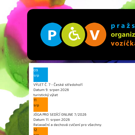
09
srp
VÝLET Č. 7 - České středohoří
Datum
9. srpen 2026
turistický výlet
11
srp
JÓGA PRO SEDÍCÍ ONLINE 7/2026
Datum
11. srpen 2026
Relaxační a dechová cvičení pro všechny.
12
srp