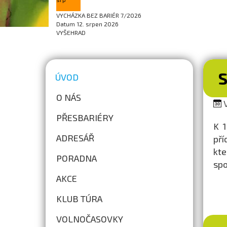
VYCHÁZKA BEZ BARIÉR 7/2026
Datum
12. srpen 2026
VYŠEHRAD
ÚVOD
O NÁS
V
PŘESBARIÉRY
K 1
ADRESÁŘ
pří
kte
PORADNA
spo
AKCE
KLUB TÚRA
VOLNOČASOVKY