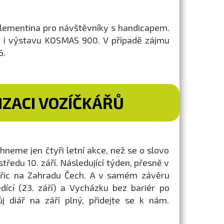
 Klementina pro návštěvníky s handicapem.
uje i výstavu KOSMAS 900. V případě zájmu
6.
IZACI VOZÍČKÁŘŮ
neme jen čtyři letní akce, než se o slovo
 středu 10. září. Následující týden, přesně v
měřic na Zahradu Čech. A v samém závěru
dící (23. září) a Vycházku bez bariér po
j diář na září plný, přidejte se k nám.