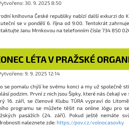
ytvořeno: 30. 9. 2025 8:50
odní knihovna České republiky nabízí další exkurzi do
uteční se v pondělí 6. října od 9:00. Tentokrát zahrn
taktujte Janu Mrnkovou na telefonním čísle 734 850 02
KONEC LÉTA V PRAŽSKÉ ORGAN
ytvořeno: 9. 9. 2025 12:14
o se pomalu chýlí ke svému konci a my už společně stih
hlásí podzim. První z nich jsou Šipky, které nás čekají ve
rý 16. září, se členové Klubu TÚRA vypraví do Lito
ního programu se můžete těšit na online Jógu pro se
žských pasážích (24. září). Pokud ještě nemáte svů
robnosti naleznete zde:
https://pov.cz/volnocasovky