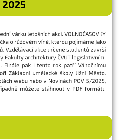
 2025
lední várku letošních akcí. VOLNOČASOVKY
afíčka o růžovém víně, kterou pojímáme jako
ů. Vzdělávací akce určené studentů završí
Fakulty architektury ČVUT legislativními
. Finále pak i tento rok patří Vánočnímu
oři Základní umělecké školy Jižní Město.
tolách webu nebo v Novinách POV 5/2025,
případně můžete stáhnout v PDF formátu