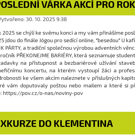
OSLEDNÍ VÁRKA AKCÍ PRO ROK
ytvořeno: 30. 10. 2025 9:38
 2025 se chýlí ke svému konci a my vám přinášíme pos
5 jdou do finále Jógou pro sedící online, "besedou" U k
K PÁRTY, a tradiční společnou výrobou adventních věnc
 ročník PŘEKONEJME BARIÉRY, která seznamuje studenty 
adavky na přístupnost a bezbariérové užívání staveb
efičnímu koncertu, na kterém vystoupí žáci a profes
robnosti ke všem akcím naleznete v příslušných kapi
eré vám doputovaly poštou nebo mailem a které si 
: https://pov.cz/o-nas/noviny-pov
EXKURZE DO KLEMENTINA