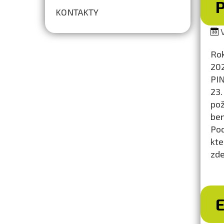
P
KONTAKTY
V
Rok
202
PIN
23.
pož
ben
Pod
kt
zde