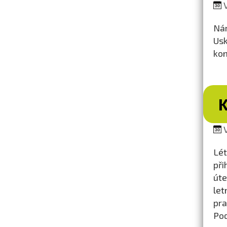
V
Nár
Usk
kon
V
Lét
při
úte
let
pra
Pod