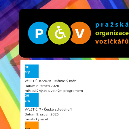
08
srp
VÝLET Č. 6/2026 - Mělnický košt
Datum
8. srpen 2026
městský výlet s volným programem
09
srp
VÝLET Č. 7 - České středohoří
Datum
9. srpen 2026
turistický výlet
11
srp