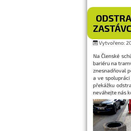
ODSTRA
ZASTÁVC
Vytvořeno: 20
Na Členské schů
bariéru na tram
znesnadňoval po
a ve spolupráci
překážku odstra
neváhejte nás k