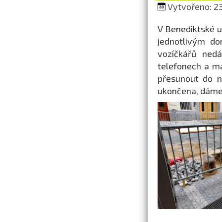
Vytvořeno: 23
V Benediktské u
jednotlivým do
vozíčkářů ned
telefonech a m
přesunout do n
ukončena, dáme