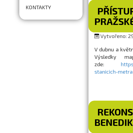
KONTAKTY
PŘÍSTU
PRAŽSK
Vytvořeno: 29.
V dubnu a květ
Výsledky ma
zde:
http
stanicich-metra
REKONS
BENEDI