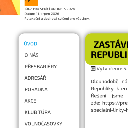
JÓGA PRO SEDÍCÍ ONLINE 7/2026
Datum
11. srpen 2026
Relaxační a dechová cvičení pro všechny.
ZASTÁV
ÚVOD
REPUBLI
O NÁS
PŘESBARIÉRY
Vytvořeno: 5. 
ADRESÁŘ
Dlouhodobě ná
Republiky, kter
PORADNA
Řešení jsme 
AKCE
zde: https://pr
specialni-linky
KLUB TÚRA
VOLNOČASOVKY