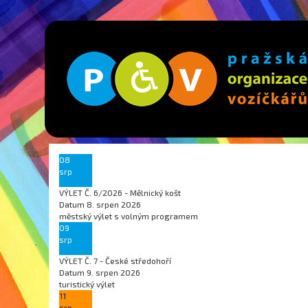
08
srp
VÝLET Č. 6/2026 - Mělnický košt
Datum
8. srpen 2026
městský výlet s volným programem
09
srp
VÝLET Č. 7 - České středohoří
Datum
9. srpen 2026
turistický výlet
11
srp