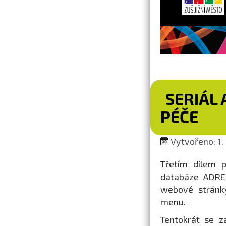
SERIÁL 
PÉČE
Vytvořeno: 1. 
Třetím dílem p
databáze ADRES
webové strán
menu.
Tentokrát se z