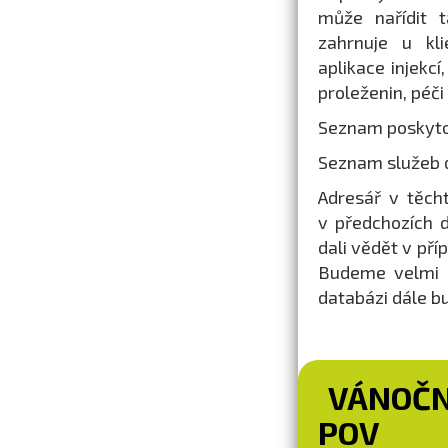
může nařídit 
zahrnuje u kli
aplikace injekcí
proleženin, péči
Seznam poskytov
Seznam služeb 
Adresář v těch
v předchozích 
dali vědět v pří
Budeme velmi r
databázi dále b
VÁNOČN
POV