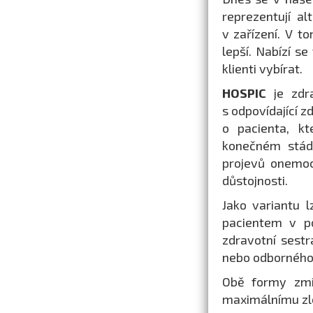
reprezentují a
v zařízení. V t
lepší. Nabízí s
klienti vybírat.
HOSPIC
je zdr
s odpovídající z
o pacienta, kt
konečném stádi
projevů onemo
důstojnosti.
Jako variantu l
pacientem v po
zdravotní sestr
nebo odborného 
Obě formy zmín
maximálnímu zle