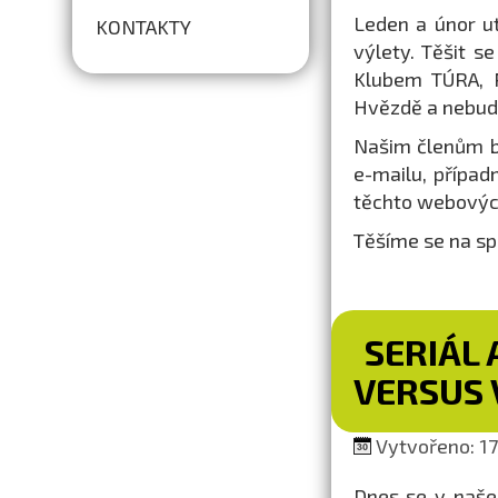
Leden a únor ut
KONTAKTY
výlety. Těšit 
Klubem TÚRA, P
Hvězdě a nebudou 
Našim členům b
e-mailu, případ
těchto webovýc
Těšíme se na sp
SERIÁL 
VERSUS 
Vytvořeno: 17.
Dnes se v naše