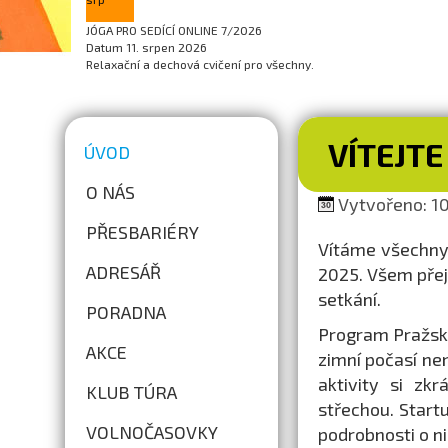
JÓGA PRO SEDÍCÍ ONLINE 7/2026
Datum
11. srpen 2026
Relaxační a dechová cvičení pro všechny.
VÍTEJTE
ÚVOD
O NÁS
Vytvořeno: 10
PŘESBARIÉRY
Vítáme všechny 
ADRESÁŘ
2025. Všem přej
setkání.
PORADNA
Program Pražské
AKCE
zimní počasí ne
aktivity si zk
KLUB TÚRA
střechou. Star
VOLNOČASOVKY
podrobnosti o n