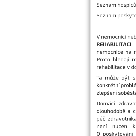
Seznam hospiců
Seznam poskytov
V nemocnici nebo
REHABILITACI
.
nemocnice na re
Proto hledají 
rehabilitace v 
Ta může být s
konkrétní probl
zlepšení soběsta
Domácí zdravo
dlouhodobě a c
péči zdravotník
není nucen k
O poskytování