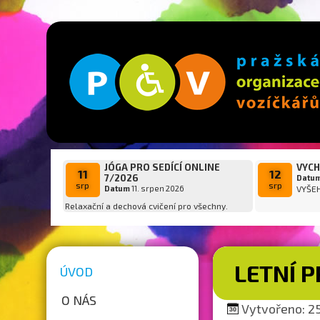
JÓGA PRO SEDÍCÍ ONLINE
VYCH
11
12
7/2026
Datu
srp
srp
Datum
11. srpen 2026
VYŠE
Relaxační a dechová cvičení pro všechny.
LETNÍ 
ÚVOD
O NÁS
Vytvořeno: 25