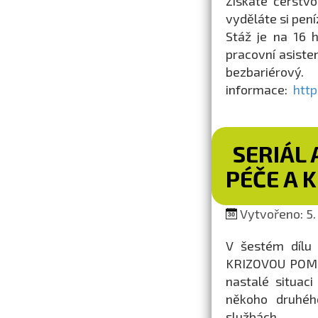
Získáte čerstvo
vyděláte si pení
Stáž je na 16 h 
pracovní asiste
bezbariérov
informace:
http
SERIÁL 
PÉČE A 
Vytvořeno: 5.
V šestém dílu 
KRIZOVOU POMOC.
nastalé situac
někoho druhéh
službách.