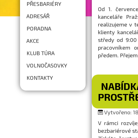
PŘESBARIÉRY
Od 1. července
ADRESÁŘ
kanceláře Praž
realizujeme v t
PORADNA
klienty kancel
středy od 9:00
AKCE
pracovníkem o
KLUB TÚRA
předem. Přejem
VOLNOČASOVKY
KONTAKTY
NABÍDK
PROSTŘ
Vytvořeno: 18.
V rámci rozvíj
bezbariérové s