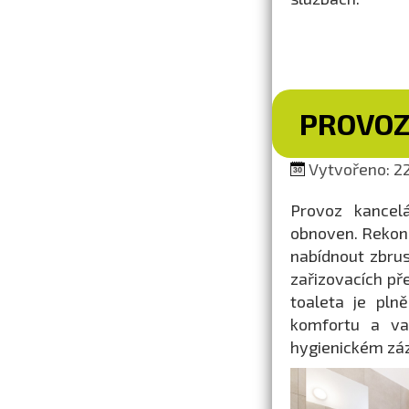
PROVOZ
Vytvořeno: 22
Provoz kancel
obnoven. Rekon
nabídnout zbrus
zařizovacích př
toaleta je pln
komfortu a var
hygienickém záz