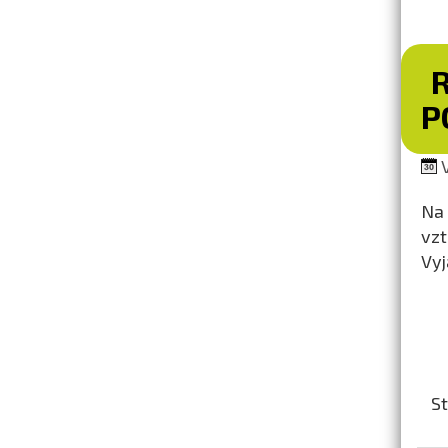
P
V
Na 
vzt
Vyj
St