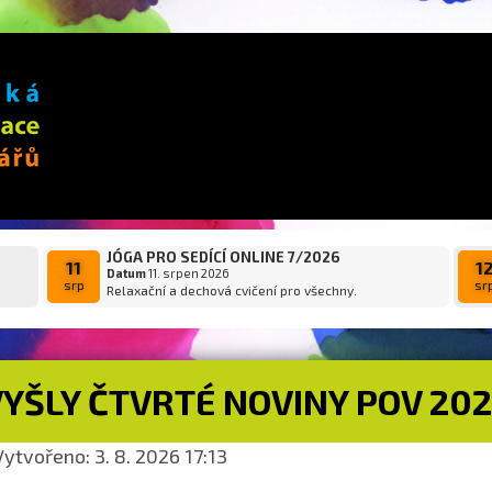
JÓGA PRO SEDÍCÍ ONLINE 7/2026
11
1
Datum
11. srpen 2026
srp
sr
Relaxační a dechová cvičení pro všechny.
VYŠLY ČTVRTÉ NOVINY POV 20
ytvořeno: 3. 8. 2026 17:13