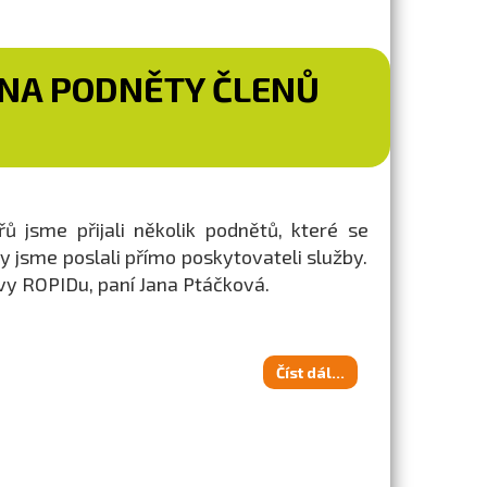
 NA PODNĚTY ČLENŮ
 jsme přijali několik podnětů, které se
zy jsme poslali přímo poskytovateli služby.
vy ROPIDu, paní Jana Ptáčková.
Číst dál...