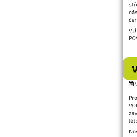
stř
nás
čer
Vzh
POV
V
V
Pro
VOL
zav
lét
Nov