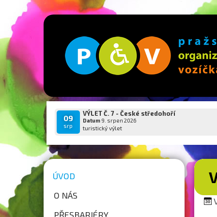
VÝLET Č. 7 - České středohoří
09
Datum
9. srpen 2026
srp
turistický výlet
ÚVOD
O NÁS
V
PŘESBARIÉRY