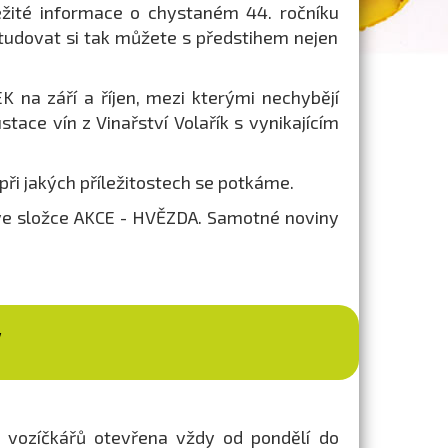
žité informace o chystaném 44. ročníku
tudovat si tak můžete s předstihem nejen
 na září a říjen, mezi kterými nechybějí
stace vín z Vinařství Volařík s vynikajícím
 při jakých příležitostech se potkáme.
ve složce AKCE - HVĚZDA. Samotné noviny
V
 vozíčkářů otevřena vždy od pondělí do