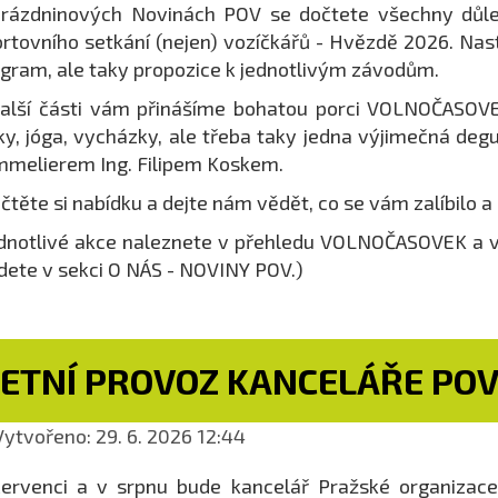
rázdninových Novinách POV se dočtete všechny důle
rtovního setkání (nejen) vozíčkářů - Hvězdě 2026. Nas
gram, ale taky propozice k jednotlivým závodům.
alší části vám přinášíme bohatou porci VOLNOČASOVEK
ky, jóga, vycházky, ale třeba taky jedna výjimečná degu
melierem Ing. Filipem Koskem.
čtěte si nabídku a dejte nám vědět, co se vám zalíbilo a
dnotlivé akce naleznete v přehledu VOLNOČASOVEK a 
dete v sekci O NÁS - NOVINY POV.)
LETNÍ PROVOZ KANCELÁŘE PO
ytvořeno: 29. 6. 2026 12:44
ervenci a v srpnu bude kancelář Pražské organizace