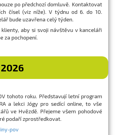
 pouze po předchozí domluvě. Kontaktovat
h čísel (viz níže). V týdnu od 6. do 10.
lář bude uzavřena celý týden.
lienty, aby si svoji návštěvu v kanceláři
e za pochopení.
 2026
V tohoto roku. Představují letní program
 a lekci Jógy pro sedící online, to vše
íčkářů ve Hvězdě. Přejeme všem pohodové
ré podaří zprostředkovat.
iny-pov