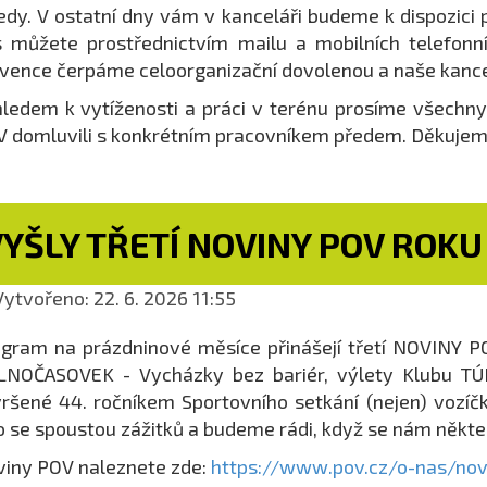
edy. V ostatní dny vám v kanceláři budeme k dispozici
 můžete prostřednictvím mailu a mobilních telefonníc
vence čerpáme celoorganizační dovolenou a naše kance
ledem k vytíženosti a práci v terénu prosíme všechny k
 domluvili s konkrétním pracovníkem předem. Děkujem
YŠLY TŘETÍ NOVINY POV ROKU
ytvořeno: 22. 6. 2026 11:55
gram na prázdninové měsíce přinášejí třetí NOVINY PO
NOČASOVEK - Vycházky bez bariér, výlety Klubu TÚRA
ršené 44. ročníkem Sportovního setkání (nejen) voz
o se spoustou zážitků a budeme rádi, když se nám někte
iny POV naleznete zde:
https://www.pov.cz/o-nas/nov