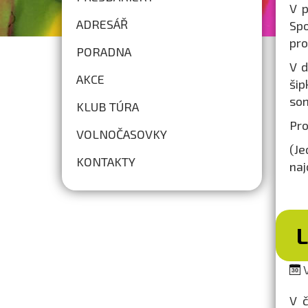
V p
ADRESÁŘ
Spo
pro
PORADNA
V d
AKCE
šip
som
KLUB TÚRA
Pro
VOLNOČASOVKY
(Je
KONTAKTY
naj
V
V č