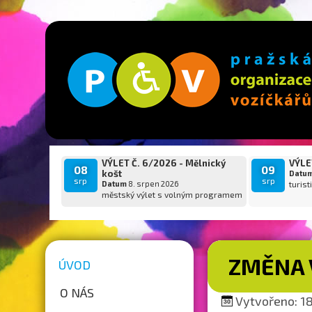
VÝLET Č. 6/2026 - Mělnický
VÝLET
08
09
košt
Datu
srp
srp
Datum
8. srpen 2026
turist
městský výlet s volným programem
ZMĚNA 
ÚVOD
O NÁS
Vytvořeno: 18