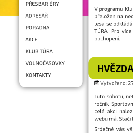
PŘESBARIÉRY
V programu Klu
ADRESÁŘ
přeložen na ned
lesa se odkládá
PORADNA
TÚRA. Pro více
pochopení.
AKCE
KLUB TÚRA
VOLNOČASOVKY
HVĚZDA
KONTAKTY
Vytvořeno: 27
Tuto sobotu, ne
ročník Sportov
celé akci nale
webu má. Stačí 
Srdečně vás vš