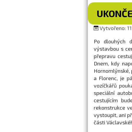
UKONČE
Vytvořeno: 11.
Po dlouhých de
výstavbou s ce
přepravu cestuj
Dnem, kdy napo
Hornomlýnské, p
a Florenc, je 
vozíčkářů pouk
speciální auto
cestujícím bud
rekonstrukce ve
vystoupit, ani p
části Václavské