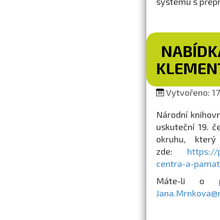
systému s přepr
NABÍDK
KLEMEN
Vytvořeno: 17.
Národní knihov
uskuteční 19. č
okruhu, kter
zde:
https:/
centra-a-pamat
Máte-li o p
Jana.Mrnkova@n