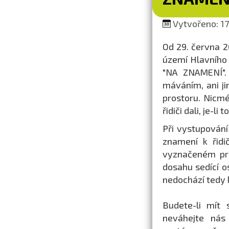
Vytvořeno: 17
Od 29. června 
území Hlavního
"NA ZNAMENÍ". 
máváním, ani j
prostoru. Nicm
řidiči dali, je-li
Při vystupování
znamení k řidi
vyznačeném pro
dosahu sedící os
nedochází tedy 
Budete-li mít 
neváhejte nás