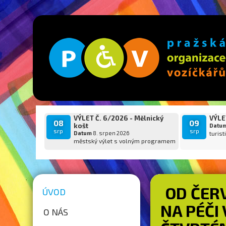
VÝLET Č. 6/2026 - Mělnický
VÝLET
08
09
košt
Datu
srp
srp
Datum
8. srpen 2026
turist
městský výlet s volným programem
OD ČERV
ÚVOD
NA PÉČI
O NÁS