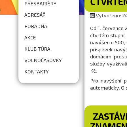
ČTVRTÉ
PŘESBARIÉRY
ADRESÁŘ
Vytvořeno: 24
PORADNA
Od 1. července 
čtvrtém stupni.
AKCE
navýšen o 500,- 
KLUB TÚRA
příspěvek navý
domácím prostř
VOLNOČASOVKY
služby využívaj
Kč.
KONTAKTY
Pro navýšení p
automaticky. O 
ZASTÁV
ZNAMEN