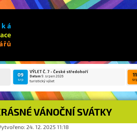
VÝLET Č. 7 - České středohoří
09
1
Datum
9. srpen 2026
srp
sr
turistický výlet
KRÁSNÉ VÁNOČNÍ SVÁTKY
ytvořeno: 24. 12. 2025 11:18