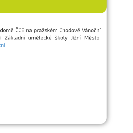
ém domě ČCE na pražském Chodově Vánoční
i Základní umělecké školy Jižní Město.
tni