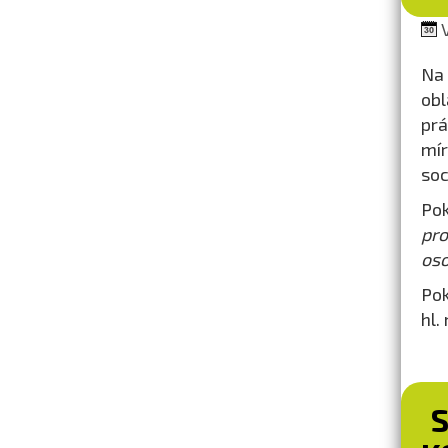
V
Na 
obl
prá
mír
soc
Pok
pr
oso
Pok
hl.