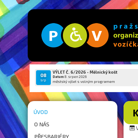
VÝLET Č. 6/2026 - Mělnický košt
08
Datum
8. srpen 2026
srp
městský výlet s volným programem
ÚVOD
O NÁS
V
PŘESBARIÉRY