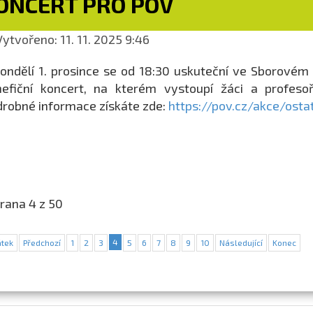
ONCERT PRO POV
ytvořeno: 11. 11. 2025 9:46
ondělí 1. prosince se od 18:30 uskuteční ve Sborov
efiční koncert, na kterém vystoupí žáci a profesoř
robné informace získáte zde:
https://pov.cz/akce/osta
rana 4 z 50
4
tek
Předchozí
1
2
3
5
6
7
8
9
10
Následující
Konec