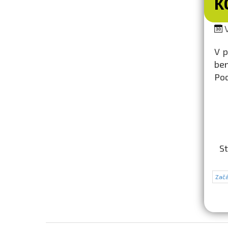
K
V
V p
ben
Pod
St
Začá