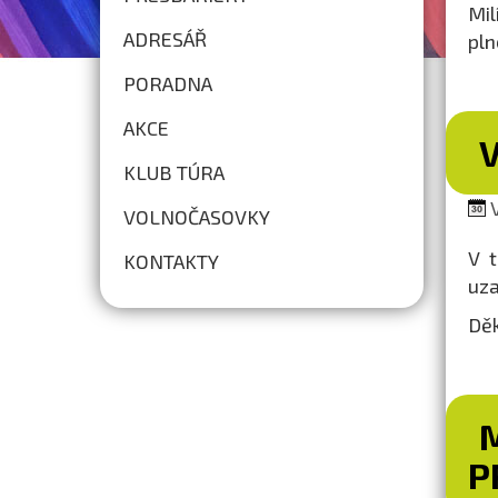
Mil
ADRESÁŘ
pln
PORADNA
AKCE
KLUB TÚRA
V
VOLNOČASOVKY
V t
KONTAKTY
uza
Děk
M
P