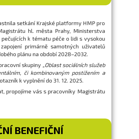
astnila setkání Krajské platformy HMP pro
Magistrátu hl. města Prahy, Ministerstva
a pečujících k tématu péče o lidi s vysokou
 zapojení primárně samotných uživatelů
ědobého plánu na období 2028–2032.
 pracovní skupiny
„Oblast sociálních služeb
ntálním, či kombinovaným postižením a
tazník k vyplnění do 31. 12. 2025.
t, propojíme vás s pracovníky Magistrátu
NÍ BENEFIČNÍ