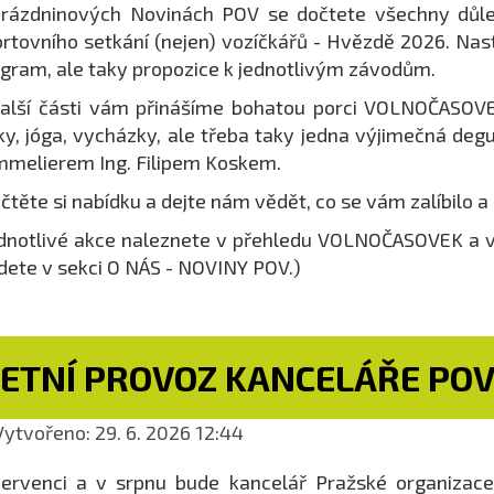
rázdninových Novinách POV se dočtete všechny důle
rtovního setkání (nejen) vozíčkářů - Hvězdě 2026. Nas
gram, ale taky propozice k jednotlivým závodům.
alší části vám přinášíme bohatou porci VOLNOČASOVEK
ky, jóga, vycházky, ale třeba taky jedna výjimečná degu
melierem Ing. Filipem Koskem.
čtěte si nabídku a dejte nám vědět, co se vám zalíbilo a
dnotlivé akce naleznete v přehledu VOLNOČASOVEK a 
dete v sekci O NÁS - NOVINY POV.)
LETNÍ PROVOZ KANCELÁŘE PO
ytvořeno: 29. 6. 2026 12:44
ervenci a v srpnu bude kancelář Pražské organizace