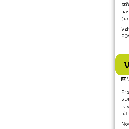
stř
nás
čer
Vzh
POV
V
V
Pro
VOL
zav
lét
Nov