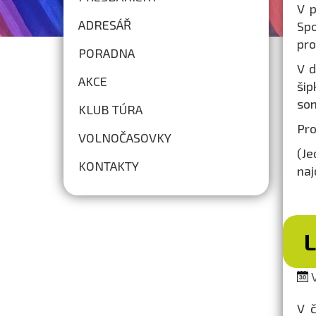
V p
ADRESÁŘ
Spo
pro
PORADNA
V d
AKCE
šip
som
KLUB TÚRA
Pro
VOLNOČASOVKY
(Je
KONTAKTY
naj
V
V č