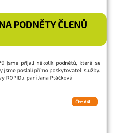
 NA PODNĚTY ČLENŮ
 jsme přijali několik podnětů, které se
zy jsme poslali přímo poskytovateli služby.
vy ROPIDu, paní Jana Ptáčková.
Číst dál...