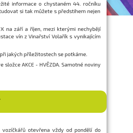
žité informace o chystaném 44. ročníku
tudovat si tak můžete s předstihem nejen
 na září a říjen, mezi kterými nechybějí
stace vín z Vinařství Volařík s vynikajícím
 při jakých příležitostech se potkáme.
ve složce AKCE - HVĚZDA. Samotné noviny
V
 vozíčkářů otevřena vždy od pondělí do