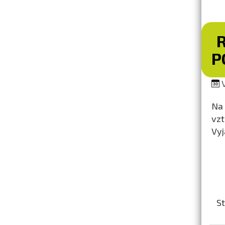
P
V
Na 
vzt
Vyj
St