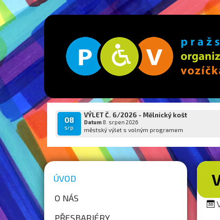
VÝLET Č. 6/2026 - Mělnický košt
08
Datum
8. srpen 2026
srp
městský výlet s volným programem
ÚVOD
O NÁS
V
PŘESBARIÉRY