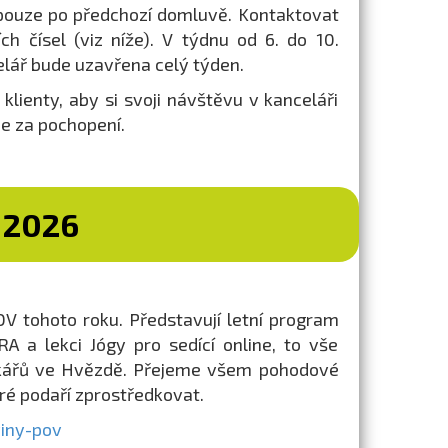
 pouze po předchozí domluvě. Kontaktovat
h čísel (viz níže). V týdnu od 6. do 10.
lář bude uzavřena celý týden.
lienty, aby si svoji návštěvu v kanceláři
e za pochopení.
 2026
V tohoto roku. Představují letní program
 a lekci Jógy pro sedící online, to vše
íčkářů ve Hvězdě. Přejeme všem pohodové
ré podaří zprostředkovat.
iny-pov