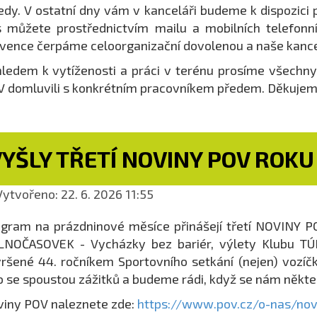
edy. V ostatní dny vám v kanceláři budeme k dispozici
 můžete prostřednictvím mailu a mobilních telefonníc
vence čerpáme celoorganizační dovolenou a naše kance
ledem k vytíženosti a práci v terénu prosíme všechny k
 domluvili s konkrétním pracovníkem předem. Děkujem
YŠLY TŘETÍ NOVINY POV ROKU
ytvořeno: 22. 6. 2026 11:55
gram na prázdninové měsíce přinášejí třetí NOVINY PO
NOČASOVEK - Vycházky bez bariér, výlety Klubu TÚRA
ršené 44. ročníkem Sportovního setkání (nejen) voz
o se spoustou zážitků a budeme rádi, když se nám někte
iny POV naleznete zde:
https://www.pov.cz/o-nas/nov