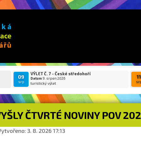
VÝLET Č. 7 - České středohoří
09
1
Datum
9. srpen 2026
srp
sr
turistický výlet
VYŠLY ČTVRTÉ NOVINY POV 20
ytvořeno: 3. 8. 2026 17:13