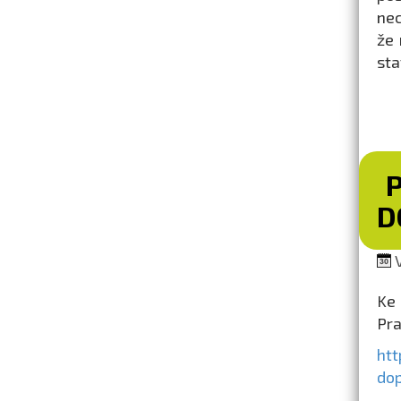
nec
že 
sta
D
V
Ke 
Pra
htt
do