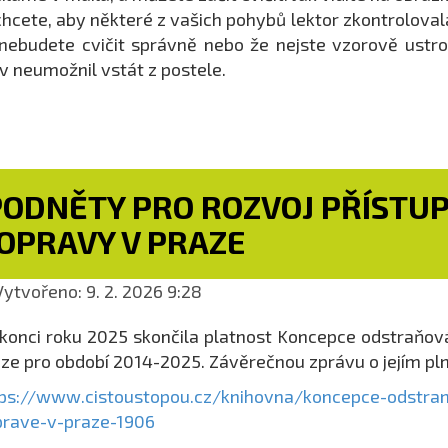
hcete, aby některé z vašich pohybů lektor zkontrolovala
nebudete cvičit správně nebo že nejste vzorově ustroj
v neumožnil vstát z postele.
PODNĚTY PRO ROZVOJ PŘÍSTUP
OPRAVY V PRAZE
ytvořeno: 9. 2. 2026 9:28
konci roku 2025 skončila platnost Koncepce odstraňov
ze pro období 2014-2025. Závěrečnou zprávu o jejím plně
ps://www.cistoustopou.cz/knihovna/koncepce-odstran
prave-v-praze-1906