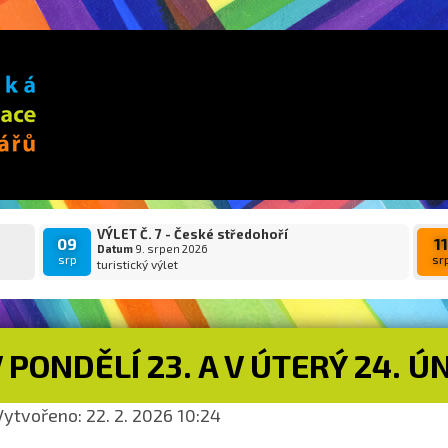
VÝLET Č. 7 - České středohoří
09
1
Datum
9. srpen 2026
srp
sr
turistický výlet
 PONDĚLÍ 23. A V ÚTERÝ 24.
ytvořeno: 22. 2. 2026 10:24