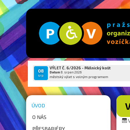
VÝLET Č. 6/2026 - Mělnický košt
08
Datum
8. srpen 2026
srp
městský výlet s volným programem
V
ÚVOD
O NÁS
V
PŘESBARIÉRY