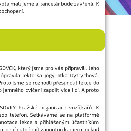
ivota malujeme a kancelář bude zavřená. K
pochopení.
VEK, který jsme pro vás připravili. Jeho
řipravila lektorka jógy Jitka Dytrychová.
Proto jsme se rozhodli přesunout lekce do
jemného cvičení zapojit více lidí. A proto
SOVKY Pražské organizace vozíčkářů. K
nebo telefon. Setkáváme se na platformě
 anotace lekce a přihlášeným účastníkům
ázku, není nutné mít zapnutou kameru, pokud