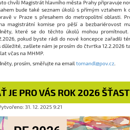
uto chvíli Magistrát hlavního města Prahy připravuje n
sahem bude také seznam úkolů s přímým vztahem k o
ravě v Praze s přesahem do metropolitní oblasti. P
na magistrátní komise pro pěší a bezbariérovost m
něty, které se do těchto úkolů mohou promítnout. O
2.2026, pokud byste rádi do nové koncepce zařadili té
 důležité, zašlete nám je prosím do čtvrtka 12.2.2026 ta
lat včas na MHMP.
něty, prosím, směřujte na email
tomandl@pov.cz
.
Ť JE PRO VÁS ROK 2026 ŠŤAS
ytvořeno: 31. 12. 2025 9:21