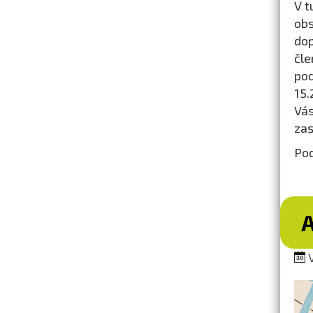
V t
ob
dop
čle
pod
15.
Vás
zas
Pod
A
V