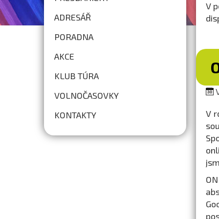
V p
ADRESÁŘ
dis
PORADNA
AKCE
O
KLUB TÚRA
V
VOLNOČASOVKY
V r
KONTAKTY
sou
Spo
onl
jsm
ON
abs
Goo
pos