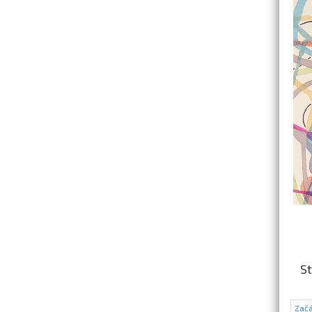
St
Začá