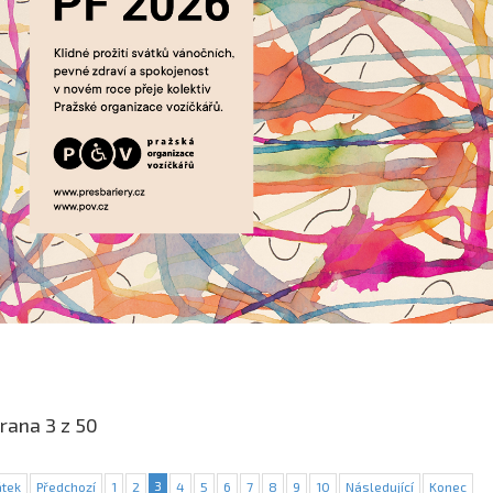
rana 3 z 50
3
tek
Předchozí
1
2
4
5
6
7
8
9
10
Následující
Konec