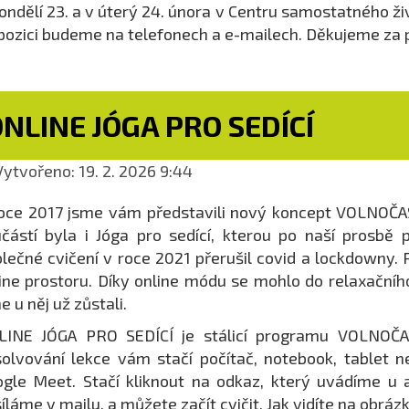
ondělí 23. a v úterý 24. února v Centru samostatného ž
pozici budeme na telefonech a e-mailech. Děkujeme za 
NLINE JÓGA PRO SEDÍCÍ
ytvořeno: 19. 2. 2026 9:44
oce 2017 jsme vám představili nový koncept VOLNOČASO
částí byla i Jóga pro sedící, kterou po naší prosbě p
lečné cvičení v roce 2021 přerušil covid a lockdowny. 
ine prostoru. Díky online módu se mohlo do relaxačního 
e u něj už zůstali.
LINE JÓGA PRO SEDÍCÍ je stálicí programu VOLNOČA
olvování lekce vám stačí počítač, notebook, tablet 
gle Meet. Stačí kliknout na odkaz, který uvádíme u
íláme v mailu, a můžete začít cvičit. Jak vidíte na obr