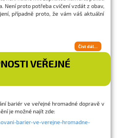
. Není proto potřeba cvičení vzdát z obav,
ení, případně proto, že vám váš aktuální
Číst dál...
NOSTI VEŘEJNÉ
ání bariér ve veřejné hromadné dopravě v
ní je možné najít zde:
ovani-barier-ve-verejne-hromadne-