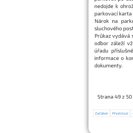
nedojde k ohro
parkovací karta 
Nárok na parko
sluchového post
Průkaz vydává s
odbor záleží v
úřadu příslušn
informace o ko
dokumenty.
Strana 49 z 50
Začátek
Předchozí