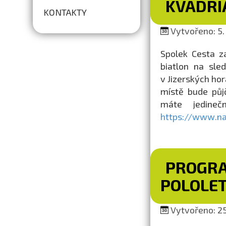
KVADRI
KONTAKTY
Vytvořeno: 5. 
Spolek Cesta z
biatlon na sle
v Jizerských ho
místě bude půjč
máte jedineč
https://www.nap
PROGRA
POLOLET
Vytvořeno: 25