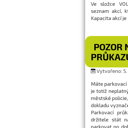
Ve složce VO
seznam akcí, k
Kapacita akcí j
POZOR 
PRŮKAZ
Vytvořeno: 5.
Máte parkovací 
je totiž neplatn
městské policie,
dokladu vyznače
Parkovací prů
držitele stát
parkovat po do