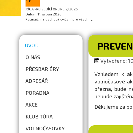
JÓGA PRO SEDÍCÍ ONLINE 7/2026
Datum
11. srpen 2026
Relaxační a dechová cvičení pro všechny.
PREVEN
ÚVOD
O NÁS
Vytvořeno: 10.
PŘESBARIÉRY
Vzhledem k akt
ADRESÁŘ
volnočasové ak
března, bude n
PORADNA
nebude zajištěn
AKCE
Děkujeme za po
KLUB TÚRA
VOLNOČASOVKY