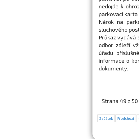
nedojde k ohro
parkovací karta 
Nárok na parko
sluchového post
Průkaz vydává s
odbor záleží v
úřadu příslušn
informace o ko
dokumenty.
Strana 49 z 50
Začátek
Předchozí