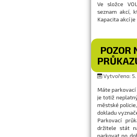
Ve složce VO
seznam akcí, k
Kapacita akcí j
POZOR 
PRŮKAZ
Vytvořeno: 5.
Máte parkovací 
je totiž neplatn
městské policie,
dokladu vyznače
Parkovací prů
držitele stát
parkovat po do