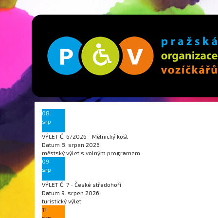
08
srp
VÝLET Č. 6/2026 - Mělnický košt
Datum
8. srpen 2026
městský výlet s volným programem
09
srp
VÝLET Č. 7 - České středohoří
Datum
9. srpen 2026
turistický výlet
11
srp