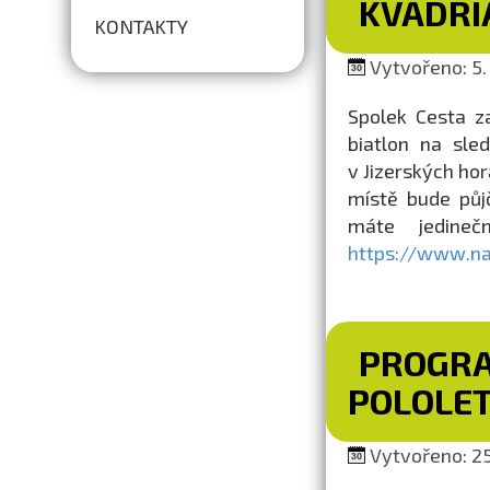
KVADRI
KONTAKTY
Vytvořeno: 5. 
Spolek Cesta z
biatlon na sle
v Jizerských ho
místě bude půjč
máte jedineč
https://www.nap
PROGRA
POLOLET
Vytvořeno: 25