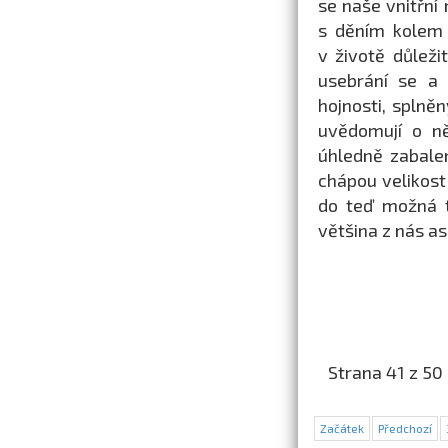
se naše vnitřní
s děním kolem 
v životě důleži
usebrání se a
hojnosti, splně
uvědomují o ně
úhledně zabalen
chápou velikost
do teď možná t
většina z nás as
Strana 41 z 50
Začátek
Předchozí