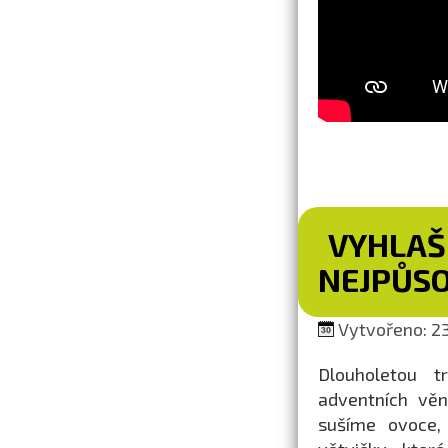
VYHLAŠ
NEJPŮSO
Vytvořeno: 23
Dlouholetou t
adventních věn
sušíme ovoce,