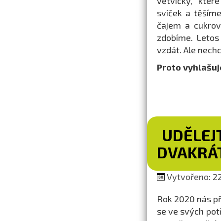
větvičky, kter
svíček a těšíme
čajem a cukro
zdobíme. Letos
vzdát. Ale nech
Proto vyhlašuj
UDĚLEJ
DVAKRÁ
Vytvořeno: 22.
Rok 2020 nás př
se ve svých pot