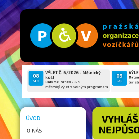
VÝLET Č. 6/2026 - Mělnický
VÝLET
08
09
košt
Datu
srp
srp
Datum
8. srpen 2026
turist
městský výlet s volným programem
VYHLÁŠ
ÚVOD
NEJPŮSO
O NÁS