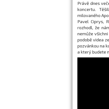
Právě dnes veče
koncertu. Těš
milovaného Apol
Pavel Ciprys, 
rozhodl, že nám
nemůže všichni 
podobě videa ze
pozvánkou na ko
a který budete 