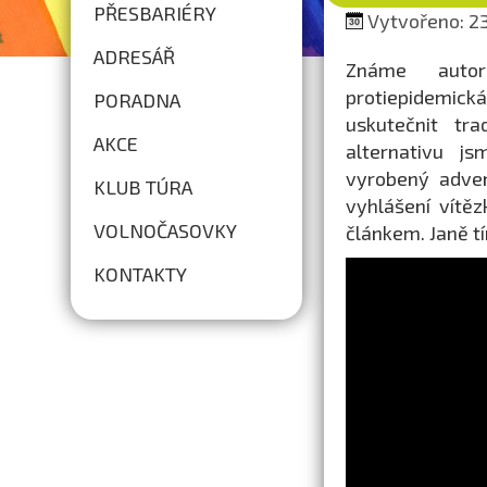
PŘESBARIÉRY
Vytvořeno: 23
ADRESÁŘ
Známe autor
protiepidemická
PORADNA
uskutečnit tra
AKCE
alternativu js
vyrobený adven
KLUB TÚRA
vyhlášení vítě
VOLNOČASOVKY
článkem. Janě 
KONTAKTY