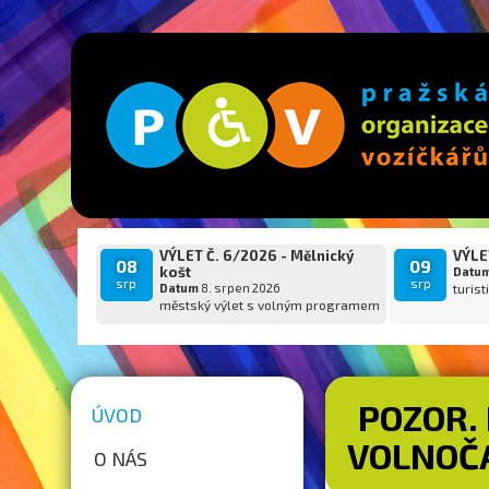
VÝLET Č. 6/2026 - Mělnický
VÝLET
08
09
košt
Datu
srp
srp
Datum
8. srpen 2026
turist
městský výlet s volným programem
POZOR. 
ÚVOD
VOLNOČ
O NÁS