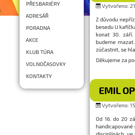
PŘESBARIÉRY
Vytvořeno: 21
ADRESÁŘ
Z důvodu nepříz
besedu U kafíčka
PORADNA
konat 30. září
AKCE
budeme mazat. 
zúčastnit, se h
KLUB TÚRA
Děkujeme za po
VOLNOČASOVKY
KONTAKTY
EMIL O
Vytvořeno: 15.
Od 16. do 20 zá
handicapované 
disciplínách, ve