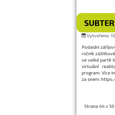
SUBTER
Vytvořeno: 10.
Poslední zářijo
ročník zážitkov
ve velké partě l
virtuální real
program. Více i
za snem: https
Strana 44 z 50