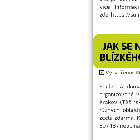
Více informac
zde: https://su
JAK SE 
BLÍZKÉH
Vytvořeno: 14
Spolek A doma 
organizované v
Krakov (Těšíns
různých oblastí
zcela zdarma. K
307 187 nebo n