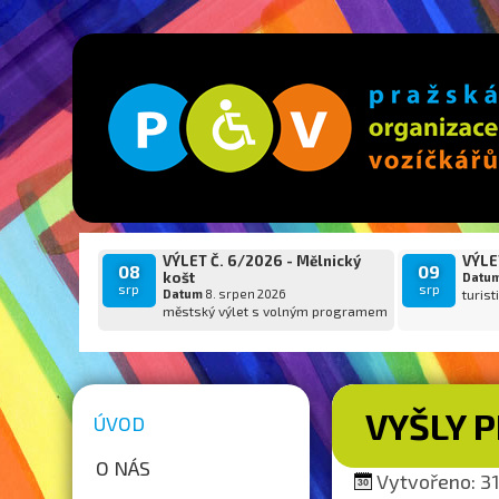
VÝLET Č. 6/2026 - Mělnický
VÝLET
08
09
košt
Datu
srp
srp
Datum
8. srpen 2026
turist
městský výlet s volným programem
VYŠLY P
ÚVOD
O NÁS
Vytvořeno: 31.