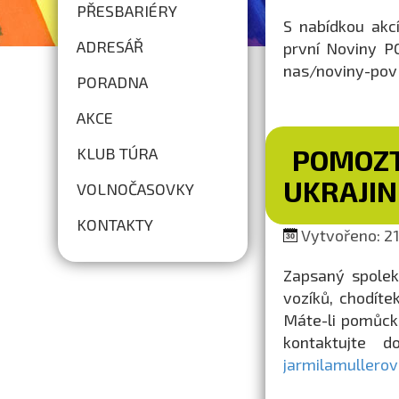
PŘESBARIÉRY
S nabídkou akc
ADRESÁŘ
první Noviny PO
nas/noviny-pov
PORADNA
AKCE
POMOZT
KLUB TÚRA
UKRAJIN
VOLNOČASOVKY
KONTAKTY
Vytvořeno: 21.
Zapsaný spolek
vozíků, chodíte
Máte-li pomůcku
kontaktujte 
jarmilamullero