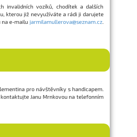
 invalidních vozíků, chodítek a dalších
, kterou již nevyužíváte a rádi ji darujete
u na e-mailu
jarmilamullerova@seznam.cz
.
 Klementina pro návštěvníky s handicapem.
u kontaktujte Janu Mrnkovou na telefonním