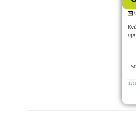
V
Kvů
upr
St
Začá