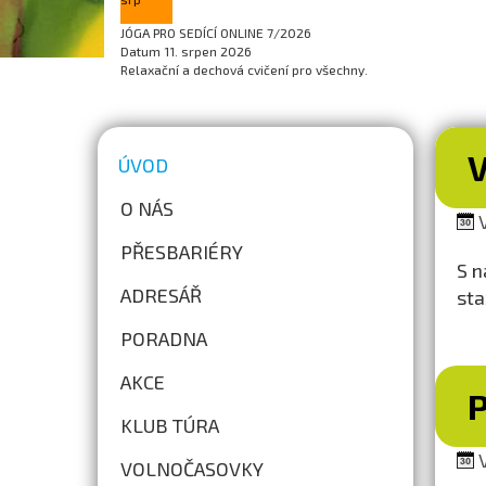
JÓGA PRO SEDÍCÍ ONLINE 7/2026
Datum
11. srpen 2026
Relaxační a dechová cvičení pro všechny.
V
ÚVOD
O NÁS
V
PŘESBARIÉRY
S n
ADRESÁŘ
sta
PORADNA
AKCE
KLUB TÚRA
V
VOLNOČASOVKY