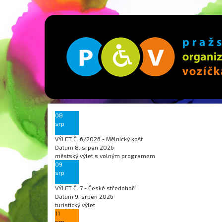
08
srp
VÝLET Č. 6/2026 - Mělnický košt
Datum
8. srpen 2026
městský výlet s volným programem
09
srp
VÝLET Č. 7 - České středohoří
Datum
9. srpen 2026
turistický výlet
11
srp