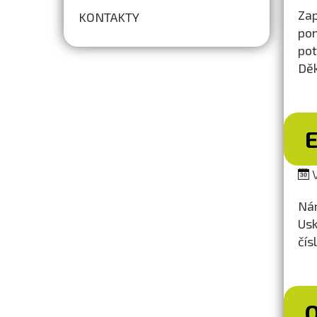
Zap
KONTAKTY
pom
pot
Dě
V
Nár
Usk
čís