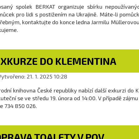
saný spolek BERKAT organizuje sbírku nepoužívaných
ůcek pro lidi s postižením na Ukrajině. Máte-li pomůcku
řebným, kontaktujte do konce ledna Jarmilu Müllerovo
kujeme.
EXKURZE DO KLEMENTINA
ytvořeno: 21. 1. 2025 10:28
odní knihovna České republiky nabízí další exkurzi do
uteční se ve středu 19. února od 14:00. V případě zájm
le 734 850 026.
OPRAVA TOALETY V POV