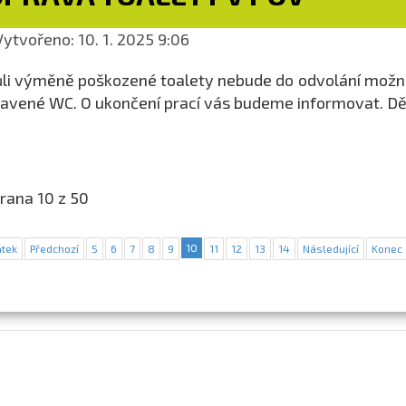
ytvořeno: 10. 1. 2025 9:06
li výměně poškozené toalety nebude do odvolání možné
avené WC. O ukončení prací vás budeme informovat. D
rana 10 z 50
10
tek
Předchozí
5
6
7
8
9
11
12
13
14
Následující
Konec