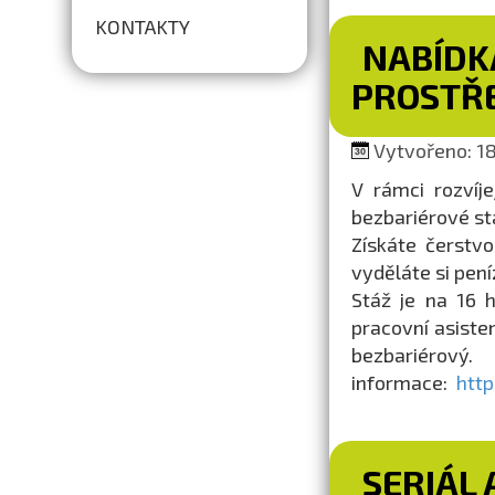
KONTAKTY
NABÍDK
PROSTŘ
Vytvořeno: 18.
V rámci rozvíj
bezbariérové s
Získáte čerstvo
vyděláte si pení
Stáž je na 16 h 
pracovní asiste
bezbariérov
informace:
http
SERIÁL 