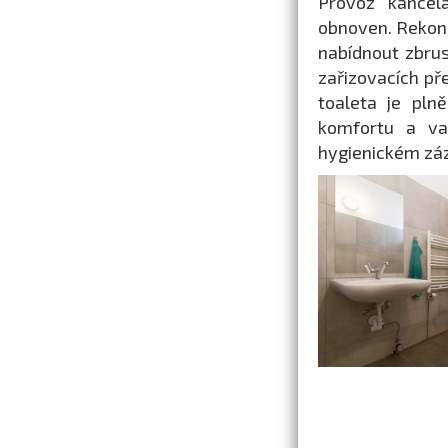
Provoz kancel
obnoven. Rekon
nabídnout zbrus
zařizovacích př
toaleta je pln
komfortu a var
hygienickém záz