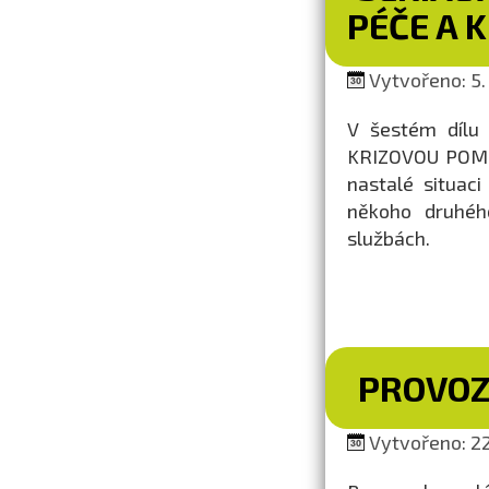
PÉČE A 
Vytvořeno: 5.
V šestém dílu 
KRIZOVOU POMOC.
nastalé situac
někoho druhéh
službách.
PROVOZ
Vytvořeno: 22