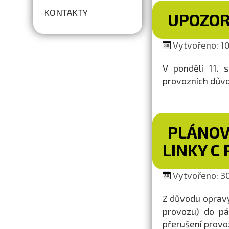
KONTAKTY
UPOZOR
Vytvořeno: 10
V pondělí 11. 
provozních dův
PLÁNOV
LINKY C
Vytvořeno: 30.
Z důvodu opravy
provozu) do pá
přerušení prov