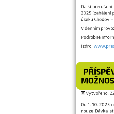
Další přerušení
2025 (zahájení 
úseku Chodov –
V denním provo
Podrobné infor
(zdroj
www.pres
PŘÍSPĚV
MOŽNOS
Vytvořeno: 22
Od 1. 10. 2025 
nouze Dávka stá