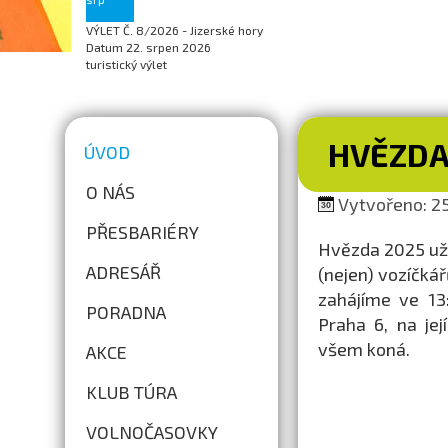
VÝLET Č. 8/2026 - Jizerské hory
Datum
22. srpen 2026
turistický výlet
HVĚZDA 
ÚVOD
O NÁS
Vytvořeno: 25
PŘESBARIÉRY
Hvězda 2025 už k
ADRESÁŘ
(nejen) vozíčkář
zahájíme ve 13
PORADNA
Praha 6, na je
všem koná.
AKCE
KLUB TÚRA
VOLNOČASOVKY