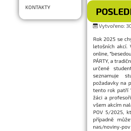
KONTAKTY
POSLEDN
Vytvořeno: 30
Rok 2025 se ch
letošních akcí
online, "besedo
PÁRTY, a tradič
určené studen
seznamuje stu
požadavky na př
tento rok patř
žáci a profesoř
všem akcím nal
POV 5/2025, kt
případně může
nas/noviny-pov