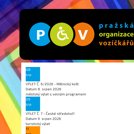
08
srp
VÝLET Č. 6/2026 - Mělnický košt
Datum
8. srpen 2026
městský výlet s volným programem
09
srp
VÝLET Č. 7 - České středohoří
Datum
9. srpen 2026
turistický výlet
11
srp