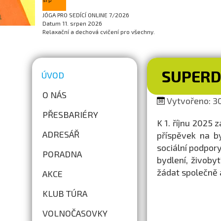
JÓGA PRO SEDÍCÍ ONLINE 7/2026
Datum
11. srpen 2026
Relaxační a dechová cvičení pro všechny.
SUPER
ÚVOD
O NÁS
Vytvořeno: 30
PŘESBARIÉRY
K 1. říjnu 2025 
ADRESÁŘ
příspěvek na b
sociální podpor
PORADNA
bydlení, živoby
žádat společně a
AKCE
KLUB TÚRA
VOLNOČASOVKY