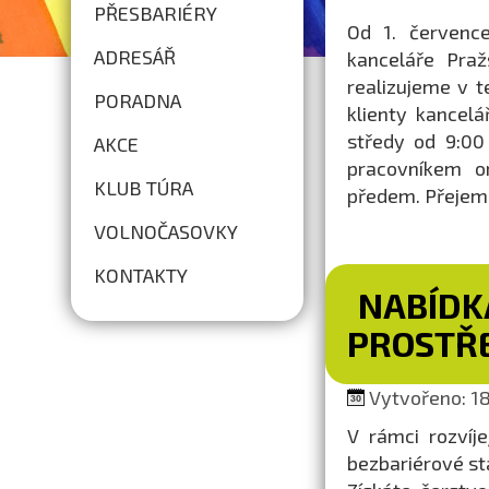
PŘESBARIÉRY
Od 1. července
ADRESÁŘ
kanceláře Praž
realizujeme v t
PORADNA
klienty kancel
středy od 9:00
AKCE
pracovníkem o
KLUB TÚRA
předem. Přejem
VOLNOČASOVKY
KONTAKTY
NABÍDK
PROSTŘ
Vytvořeno: 18.
V rámci rozvíj
bezbariérové s