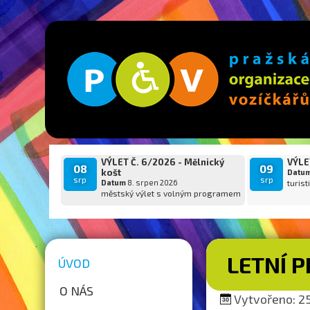
VÝLET Č. 6/2026 - Mělnický
VÝLET
08
09
košt
Datu
srp
srp
Datum
8. srpen 2026
turist
městský výlet s volným programem
LETNÍ 
ÚVOD
O NÁS
Vytvořeno: 25