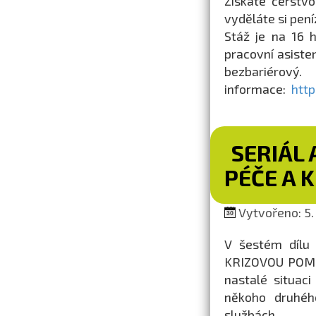
Získáte čerstvo
vyděláte si pení
Stáž je na 16 h 
pracovní asiste
bezbariérov
informace:
http
SERIÁL 
PÉČE A 
Vytvořeno: 5.
V šestém dílu 
KRIZOVOU POMOC.
nastalé situac
někoho druhéh
službách.