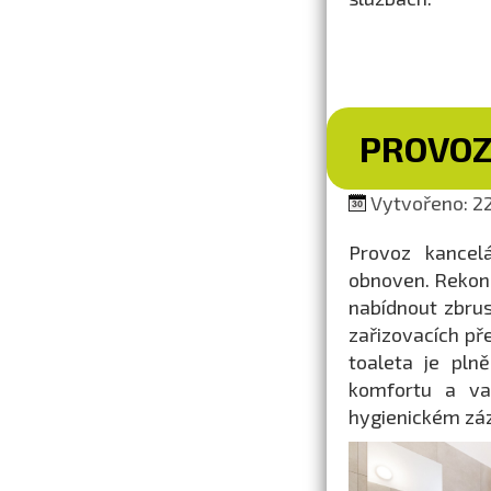
PROVOZ
Vytvořeno: 22
Provoz kancel
obnoven. Rekon
nabídnout zbrus
zařizovacích př
toaleta je pln
komfortu a var
hygienickém záz