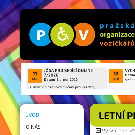
JÓGA PRO SEDÍCÍ ONLINE
VYCH
11
12
7/2026
Datu
srp
srp
Datum
11. srpen 2026
VYŠE
Relaxační a dechová cvičení pro všechny.
LETNÍ 
ÚVOD
O NÁS
Vytvořeno: 25