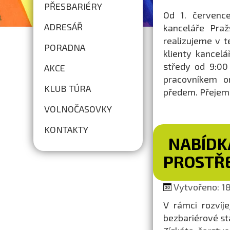
PŘESBARIÉRY
Od 1. července
ADRESÁŘ
kanceláře Praž
realizujeme v t
PORADNA
klienty kancel
středy od 9:00
AKCE
pracovníkem o
KLUB TÚRA
předem. Přejem
VOLNOČASOVKY
KONTAKTY
NABÍDK
PROSTŘ
Vytvořeno: 18.
V rámci rozvíj
bezbariérové s