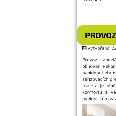
PROVOZ
Vytvořeno: 22
Provoz kancel
obnoven. Rekon
nabídnout zbrus
zařizovacích př
toaleta je pln
komfortu a var
hygienickém záz