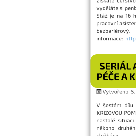
Získáte čerstvo
vyděláte si pení
Stáž je na 16 h 
pracovní asiste
bezbariérov
informace:
http
SERIÁL 
PÉČE A 
Vytvořeno: 5.
V šestém dílu 
KRIZOVOU POMOC.
nastalé situac
někoho druhéh
službách.