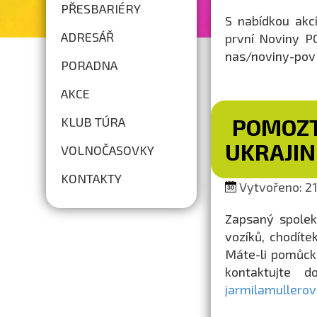
PŘESBARIÉRY
S nabídkou akc
ADRESÁŘ
první Noviny PO
nas/noviny-pov
PORADNA
AKCE
POMOZT
KLUB TÚRA
UKRAJIN
VOLNOČASOVKY
KONTAKTY
Vytvořeno: 21.
Zapsaný spolek
vozíků, chodíte
Máte-li pomůcku
kontaktujte 
jarmilamullero