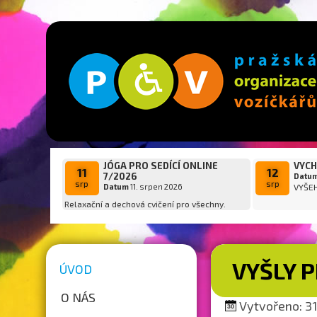
JÓGA PRO SEDÍCÍ ONLINE
VYCH
11
12
7/2026
Datu
srp
srp
Datum
11. srpen 2026
VYŠE
Relaxační a dechová cvičení pro všechny.
VYŠLY P
ÚVOD
O NÁS
Vytvořeno: 31.