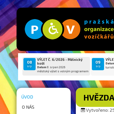
VÝLET Č. 6/2026 - Mělnický
VÝLET
08
09
košt
Datu
srp
srp
Datum
8. srpen 2026
turist
městský výlet s volným programem
HVĚZDA 
ÚVOD
O NÁS
Vytvořeno: 25