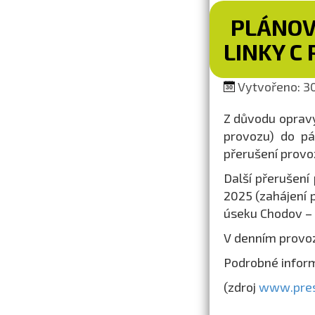
PLÁNOV
LINKY C
Vytvořeno: 30.
Z důvodu opravy
provozu) do pá
přerušení prov
Další přerušení
2025 (zahájení 
úseku Chodov –
V denním provo
Podrobné infor
(zdroj
www.pres