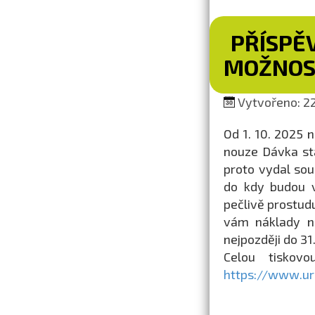
PŘÍSPĚV
MOŽNOS
Vytvořeno: 22
Od 1. 10. 2025 
nouze Dávka stá
proto vydal so
do kdy budou v
pečlivě prostud
vám náklady na
nejpozději do 31
Celou tiskov
https://www.ur