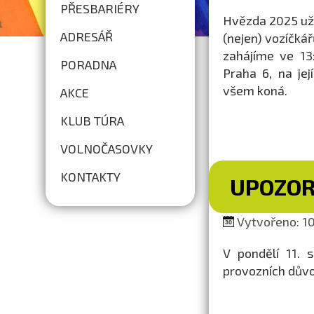
PŘESBARIÉRY
Hvězda 2025 už k
ADRESÁŘ
(nejen) vozíčkář
zahájíme ve 13
PORADNA
Praha 6, na je
všem koná.
AKCE
KLUB TÚRA
VOLNOČASOVKY
KONTAKTY
UPOZOR
Vytvořeno: 10
V pondělí 11. 
provozních dův