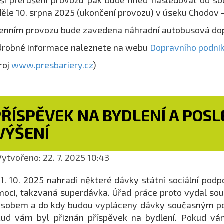
ší přerušení provozu pak bude hned následovat od so
ěle 10. srpna 2025 (ukončení provozu) v úseku Chodov 
enním provozu bude zavedena náhradní autobusová d
robné informace naleznete na webu
Dopravního podni
roj
www.presbariery.cz
)
PŘÍSPĚVEK NA BYDLENÍ A POS
VÝŠENÍ
ytvořeno: 22. 7. 2025 10:43
1. 10. 2025 nahradí některé dávky státní sociální pod
oci, takzvaná superdávka. Úřad práce proto vydal sou
sobem a do kdy budou vypláceny dávky současným pobira
ud vám byl přiznán příspěvek na bydlení. Pokud vám