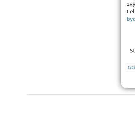
zvý
Cel
byd
St
Začá