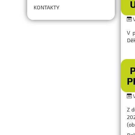
KONTAKTY
V
V p
Děk
P
V
Z d
20
(o