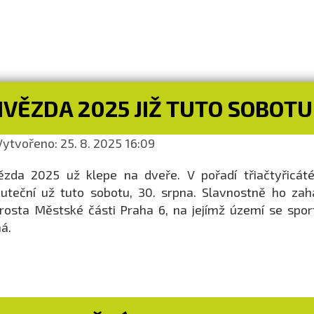
VĚZDA 2025 JIŽ TUTO SOBOTU
ytvořeno: 25. 8. 2025 16:09
zda 2025 už klepe na dveře. V pořadí třiačtyřicáté
uteční už tuto sobotu, 30. srpna. Slavnostně ho zah
rosta Městské části Praha 6, na jejímž území se spo
á.