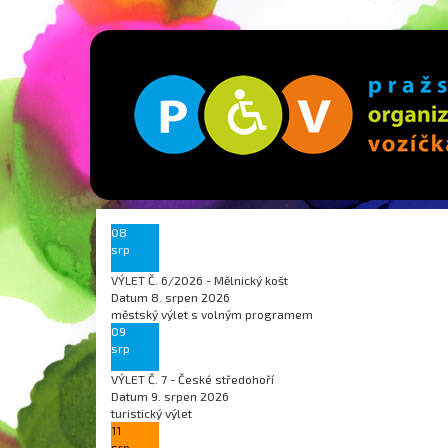
08
srp
VÝLET Č. 6/2026 - Mělnický košt
Datum
8. srpen 2026
městský výlet s volným programem
09
srp
VÝLET Č. 7 - České středohoří
Datum
9. srpen 2026
turistický výlet
11
srp