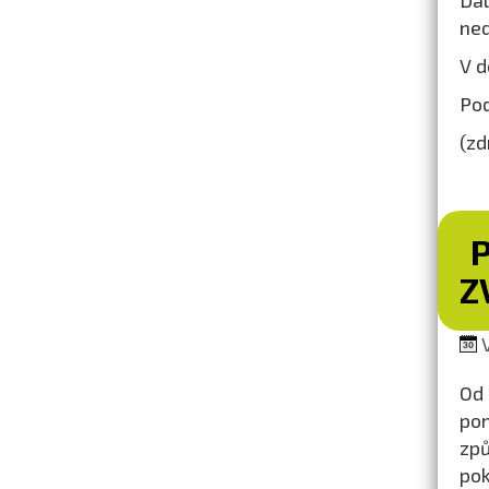
Dal
ned
V d
Pod
(zd
Z
V
Od 
pom
způ
pok