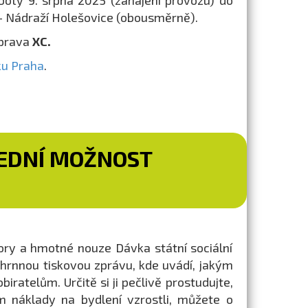
boty 9. srpna 2025 (zahájení provozu) do
– Nádraží Holešovice (obousměrně).
oprava
XC.
ku Praha
.
LEDNÍ MOŽNOST
pory a hmotné nouze Dávka státní sociální
hrnnou tiskovou zprávu, kde uvádí, jakým
telům. Určitě si ji pečlivě prostudujte,
 náklady na bydlení vzrostli, můžete o