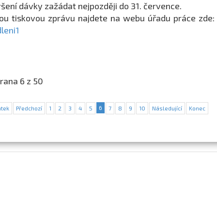
šení dávky zažádat nejpozději do 31. července.
ou tiskovou zprávu najdete na webu úřadu práce zde
leni1
rana 6 z 50
6
tek
Předchozí
1
2
3
4
5
7
8
9
10
Následující
Konec