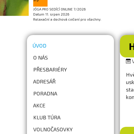
JÓGA PRO SEDÍCÍ ONLINE 7/2026
Datum
11. srpen 2026
Relaxační a dechová cvičení pro všechny.
H
ÚVOD
O NÁS
V
PŘESBARIÉRY
Hvě
ADRESÁŘ
usk
sta
PORADNA
kon
AKCE
KLUB TÚRA
VOLNOČASOVKY