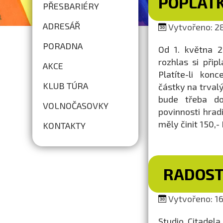
POPLAT
PŘESBARIÉRY
ADRESÁŘ
Vytvořeno: 28
PORADNA
Od 1. května 2
rozhlas si přip
AKCE
Platíte-li kon
KLUB TÚRA
částky na trvalý
bude třeba do
VOLNOČASOVKY
povinnosti hrad
měly činit 150,- 
KONTAKTY
RADOST
Vytvořeno: 16
Studio Citadel