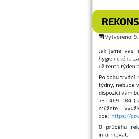
REKONS
Vytvořeno: 9.
Jak jsme vás i
hygienického zá
už tento týden 
Po dobu trvání 
týdny, nebude 
dispozici vám b
731 469 084 (J
můžete využí
zde:
https://po
O průběhu rek
informovat.