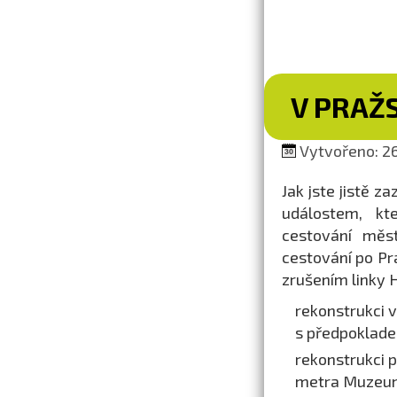
V PRAŽ
Vytvořeno: 26
Jak jste jistě z
událostem, kt
cestování měs
cestování po Pr
zrušením linky H
rekonstrukci v
s předpoklade
rekonstrukci 
metra Muzeum,