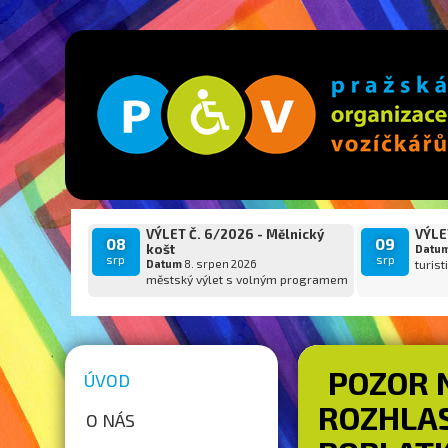
VÝLET Č. 6/2026 - Mělnický
VÝLET
08
09
košt
Datu
srp
srp
Datum
8. srpen 2026
turist
městský výlet s volným programem
POZOR 
ÚVOD
ROZHLAS
O NÁS