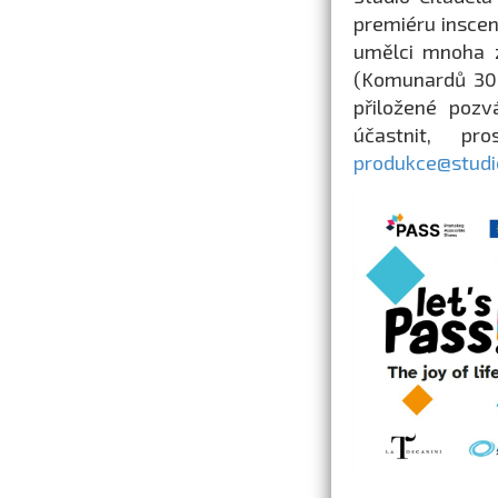
premiéru inscena
umělci mnoha z
(Komunardů 30,
přiložené pozv
účastnit, p
produkce@studio