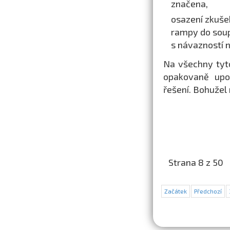
značena,
osazení zkušeb
rampy do soup
s návazností 
Na všechny tyt
opakovaně upoz
řešení. Bohužel 
Strana 8 z 50
Začátek
Předchozí