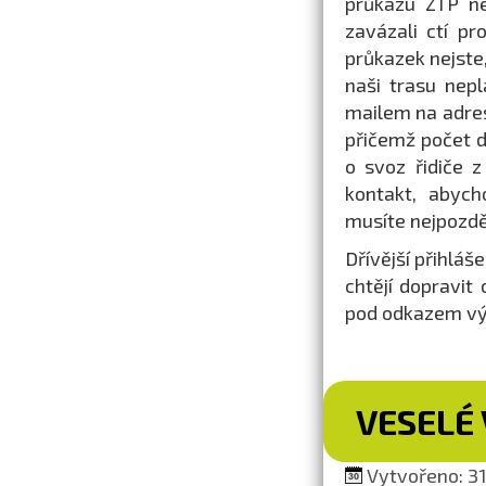
průkazu ZTP ne
zavázali ctí pr
průkazek nejste
naši trasu nepl
mailem na adr
přičemž počet d
o svoz řidiče z
kontakt, abych
musíte nejpozděj
Dřívější přihláš
chtějí dopravit
pod odkazem výš
VESELÉ 
Vytvořeno: 31