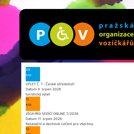
09
srp
VÝLET Č. 7 - České středohoří
Datum
9. srpen 2026
turistický výlet
11
srp
JÓGA PRO SEDÍCÍ ONLINE 7/2026
Datum
11. srpen 2026
Relaxační a dechová cvičení pro všechny.
12
srp