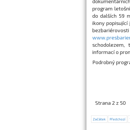
dokumentárních 
program letošní
do dalších 59 m
ikony popisující
bezbariérov
www.presbarier
schodolezem, 
informací o pro
Podrobný progra
Strana 2 z 50
Začátek
Předchozí