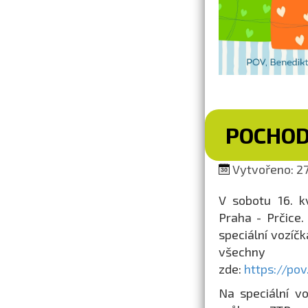
POCHOD
Vytvořeno: 27.
V sobotu 16. k
Praha - Prčice.
speciální vozíčk
všechny 
zde:
https://po
Na speciální v