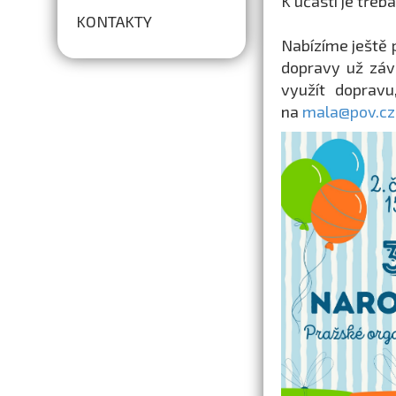
K účasti je třeb
KONTAKTY
Nabízíme ještě 
dopravy už závi
využít dopravu
na
mala@pov.cz