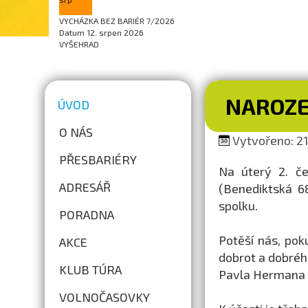
VYCHÁZKA BEZ BARIÉR 7/2026
Datum
12. srpen 2026
VYŠEHRAD
NAROZE
ÚVOD
O NÁS
Vytvořeno: 21
PŘESBARIÉRY
Na úterý 2. č
ADRESÁŘ
(Benediktská 6
spolku.
PORADNA
Potěší nás, pok
AKCE
dobrot a dobréh
KLUB TÚRA
Pavla Hermana a
VOLNOČASOVKY