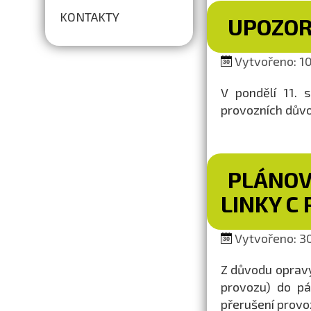
KONTAKTY
UPOZOR
Vytvořeno: 10
V pondělí 11. 
provozních dův
PLÁNOV
LINKY C
Vytvořeno: 30.
Z důvodu opravy
provozu) do pá
přerušení prov