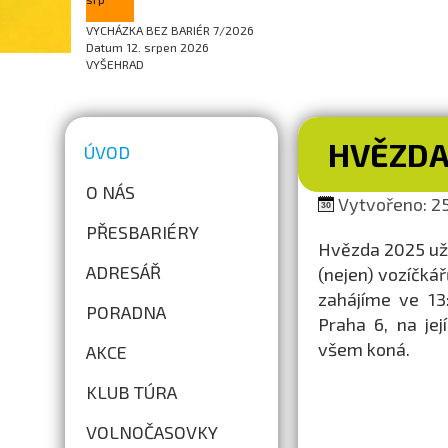
VYCHÁZKA BEZ BARIÉR 7/2026
Datum
12. srpen 2026
VYŠEHRAD
HVĚZDA 
ÚVOD
O NÁS
Vytvořeno: 25
PŘESBARIÉRY
Hvězda 2025 už k
ADRESÁŘ
(nejen) vozíčkář
zahájíme ve 13
PORADNA
Praha 6, na je
všem koná.
AKCE
KLUB TÚRA
VOLNOČASOVKY