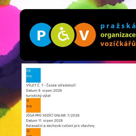
09
srp
VÝLET Č. 7 - České středohoří
Datum
9. srpen 2026
turistický výlet
11
srp
JÓGA PRO SEDÍCÍ ONLINE 7/2026
Datum
11. srpen 2026
Relaxační a dechová cvičení pro všechny.
12
srp