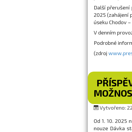
Další přerušení
2025 (zahájení 
úseku Chodov –
V denním provo
Podrobné infor
(zdroj
www.pres
PŘÍSPĚV
MOŽNOS
Vytvořeno: 22
Od 1. 10. 2025 
nouze Dávka stá