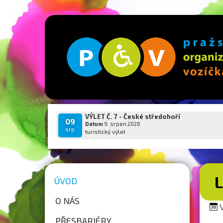
VÝLET Č. 7 - České středohoří
09
Datum
9. srpen 2026
srp
turistický výlet
ÚVOD
O NÁS
V
PŘESBARIÉRY