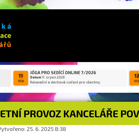
JÓGA PRO SEDÍCÍ ONLINE 7/2026
11
1
Datum
11. srpen 2026
srp
sr
Relaxační a dechová cvičení pro všechny.
LETNÍ PROVOZ KANCELÁŘE PO
ytvořeno: 25. 6. 2025 8:38