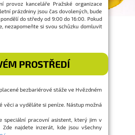
ní provoz kanceláře Pražské organizace
 letní prázdniny jsou čas dovolených, bude
 pondělí do středy od 9:00 do 16:00. Pokud
e, nezapomeňte si svou schůzku domluvit
VÉM PROSTŘEDÍ
t placené bezbariérové stáže ve Hvězdném
ové věci a vyděláte si peníze. Nástup možná
je speciální pracovní asistent, který jim v
 Zde najdete inzerát, kde jsou všechny
ce/