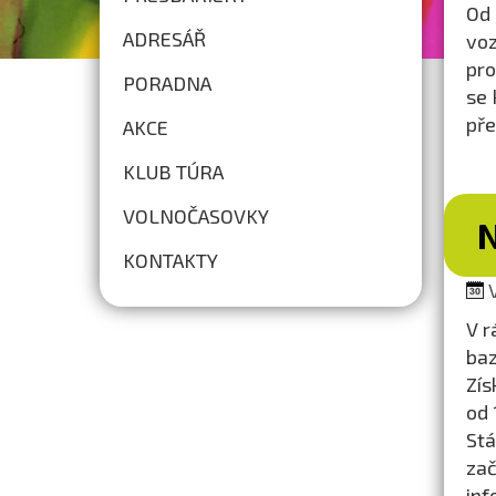
Od 
ADRESÁŘ
voz
pro
PORADNA
se 
pře
AKCE
KLUB TÚRA
VOLNOČASOVKY
KONTAKTY
V
V r
baz
Zís
od 
Stá
zač
in