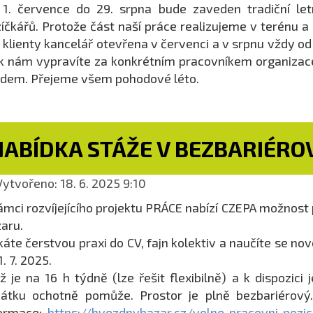
1. července do 29. srpna bude zaveden tradiční let
íčkářů. Protože část naší práce realizujeme v terénu a
 klienty kancelář otevřena v červenci a v srpnu vždy od
k nám vypravíte za konkrétním pracovníkem organizac
dem. Přejeme všem pohodové léto.
NABÍDKA STÁŽE V BEZBARIÉRO
ytvořeno: 18. 6. 2025 9:10
ámci rozvíjejícího projektu PRÁCE nabízí CZEPA možnos
aru.
káte čerstvou praxi do CV, fajn kolektiv a naučíte se n
1. 7. 2025.
ž je na 16 h týdně (lze řešit flexibilně) a k dispozici 
átku ochotně pomůže. Prostor je plně bezbariérový.
formace:
https://hvezdnybazar.cz/volne-pracovni-pozi