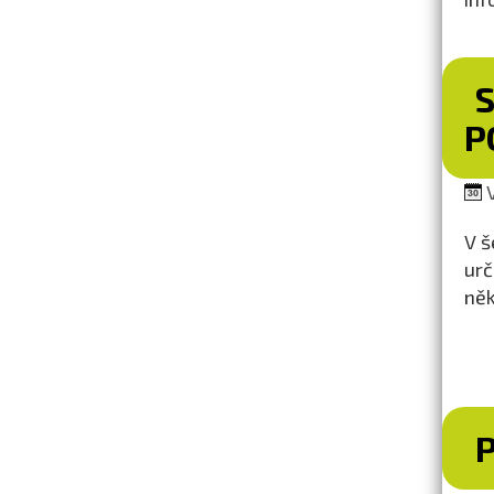
S
P
V
V š
urč
něk