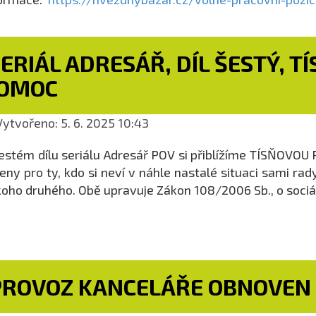
ERIÁL ADRESÁŘ, DÍL ŠESTÝ, T
OMOC
ytvořeno: 5. 6. 2025 10:43
estém dílu seriálu Adresář POV si přiblížíme TÍSŇOVOU
eny pro ty, kdo si neví v náhle nastalé situaci sami r
oho druhého. Obě upravuje Zákon 108/2006 Sb., o sociá
PROVOZ KANCELÁŘE OBNOVEN