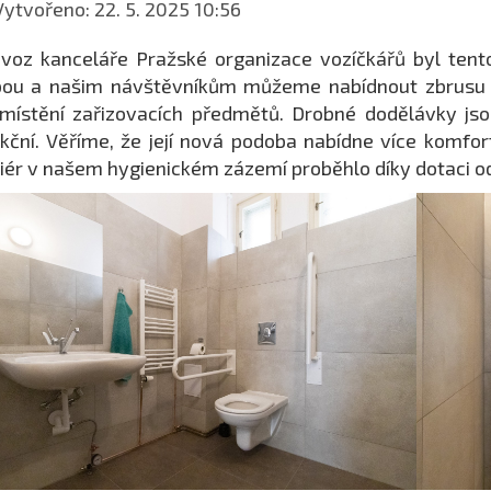
ytvořeno: 22. 5. 2025 10:56
voz kanceláře Pražské organizace vozíčkářů byl ten
ou a našim návštěvníkům můžeme nabídnout zbrusu n
místění zařizovacích předmětů. Drobné dodělávky jso
kční. Věříme, že její nová podoba nabídne více komfort
iér v našem hygienickém zázemí proběhlo díky dotaci o