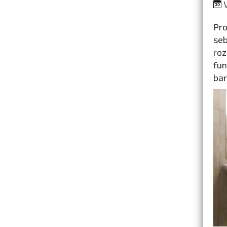
V
Pro
seb
roz
fun
bar