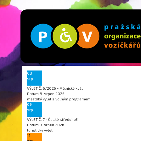
08
srp
VÝLET Č. 6/2026 - Mělnický košt
Datum
8. srpen 2026
městský výlet s volným programem
09
srp
VÝLET Č. 7 - České středohoří
Datum
9. srpen 2026
turistický výlet
11
srp