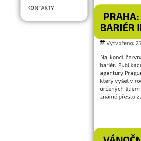
KONTAKTY
PRAHA:
BARIÉR II
Vytvořeno: 27.
Na konci červn
bariér. Publika
agentury Prague
který vyšel v ro
určených lidem
známé přesto za
VÁNOČN