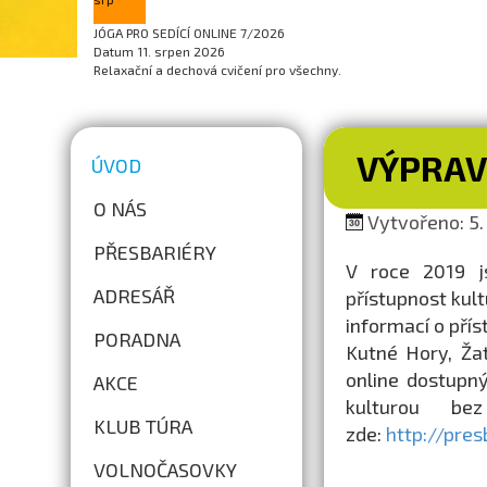
JÓGA PRO SEDÍCÍ ONLINE 7/2026
Datum
11. srpen 2026
Relaxační a dechová cvičení pro všechny.
VÝPRAV
ÚVOD
O NÁS
Vytvořeno: 5.
PŘESBARIÉRY
V roce 2019 j
ADRESÁŘ
přístupnost kult
informací o přís
PORADNA
Kutné Hory, Žat
online dostupný
AKCE
kulturou be
KLUB TÚRA
zde:
http://pres
VOLNOČASOVKY