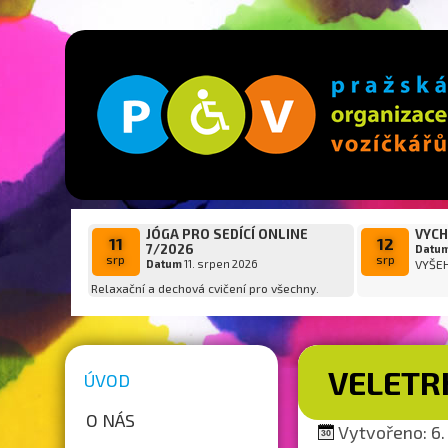
JÓGA PRO SEDÍCÍ ONLINE
VYCH
11
12
7/2026
Datu
srp
srp
Datum
11. srpen 2026
VYŠE
Relaxační a dechová cvičení pro všechny.
VELETR
ÚVOD
O NÁS
Vytvořeno: 6.