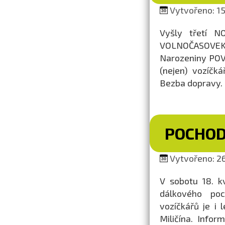
Vytvořeno: 15.
Vyšly třetí N
VOLNOČASOVEK 
Narozeniny POV,
(nejen) vozíčk
Bezba dopravy.
POCHOD
Vytvořeno: 26
V sobotu 18. k
dálkového poc
vozíčkářů je i 
Miličína. Infor