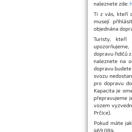
naleznete zde:
Ti z vás, kteří
musejí přihlás
objednána dopra
Turisty, kteř
upozorňujeme, 
dopravu řidičů 
naleznete na o
dopravu budete m
svozu nedostan
pro dopravu do M
Kapacita je ome
přepravujeme je
vozem vyzvedno
Prčice).
Pokud máte jaké
469 084.