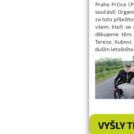
Praha Prčice (P
součástí. Organ
za tuto příleži
všem, kteří se 
děkujeme těm, 
Tereze, Kubovi,
duším letošního
VYŠLY T