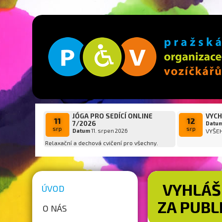
JÓGA PRO SEDÍCÍ ONLINE
VYCH
11
12
7/2026
Datu
srp
srp
Datum
11. srpen 2026
VYŠE
Relaxační a dechová cvičení pro všechny.
VYHLÁŠ
ÚVOD
ZA PUBL
O NÁS