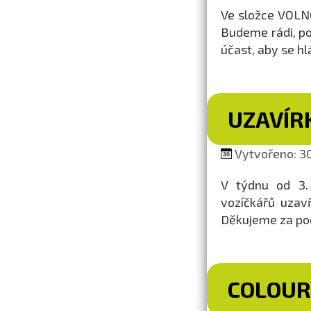
Ve složce VOLN
Budeme rádi, po
účast, aby se h
UZAVÍR
Vytvořeno: 30
V týdnu od 3.
vozíčkářů uzav
Děkujeme za po
COLOUR