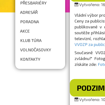
PŘESBARIÉRY
Vytvořeno: 16.
ADRESÁŘ
Vládní výbor pr
Ceny za publicis
PORADNA
publikované v 
AKCE
soutěže přihlási
televizní, rozh
KLUB TÚRA
VVOZP za public
VOLNOČASOVKY
Současně VVOZ
zvládnu!" Fotog
KONTAKTY
získáte zde:
Fot
PODZIM
Vytvořeno: 10