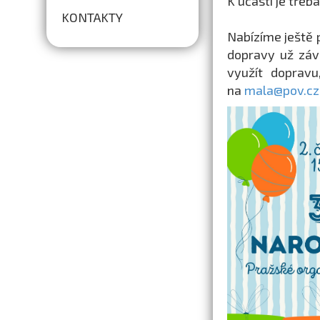
K účasti je třeb
KONTAKTY
Nabízíme ještě 
dopravy už závi
využít dopravu
na
mala@pov.cz