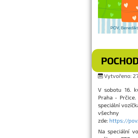
POCHOD
Vytvořeno: 27.
V sobotu 16. k
Praha - Prčice.
speciální vozíčk
všechny 
zde:
https://po
Na speciální v