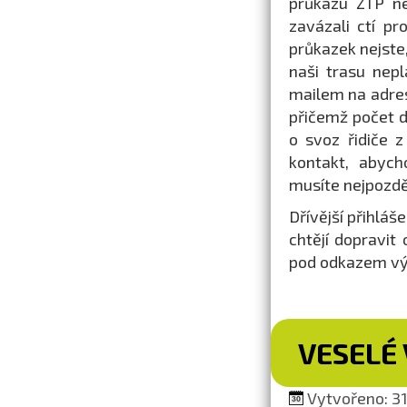
průkazu ZTP ne
zavázali ctí pr
průkazek nejste
naši trasu nepl
mailem na adr
přičemž počet d
o svoz řidiče z
kontakt, abych
musíte nejpozděj
Dřívější přihláš
chtějí dopravit
pod odkazem výš
VESELÉ 
Vytvořeno: 31