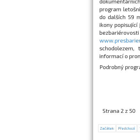
dokumentárních 
program letošní
do dalších 59 m
ikony popisující
bezbariérov
www.presbarier
schodolezem, 
informací o pro
Podrobný progra
Strana 2 z 50
Začátek
Předchozí