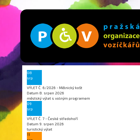
08
srp
VÝLET Č. 6/2026 - Mělnický košt
Datum
8. srpen 2026
městský výlet s volným programem
09
srp
VÝLET Č. 7 - České středohoří
Datum
9. srpen 2026
turistický výlet
11
srp