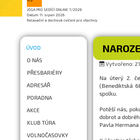
JÓGA PRO SEDÍCÍ ONLINE 7/2026
Datum
11. srpen 2026
Relaxační a dechová cvičení pro všechny.
NAROZE
ÚVOD
O NÁS
Vytvořeno: 21
PŘESBARIÉRY
Na úterý 2. č
ADRESÁŘ
(Benediktská 6
spolku.
PORADNA
Potěší nás, pok
AKCE
dobrot a dobréh
KLUB TÚRA
Pavla Hermana a
VOLNOČASOVKY