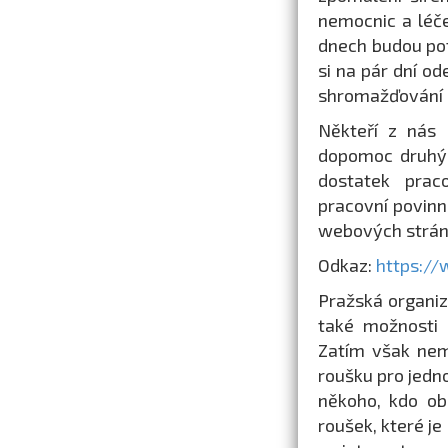
nemocnic a léče
dnech budou pot
si na pár dní o
shromažďování a
Někteří z nás a
dopomoc druhých
dostatek praco
pracovní povinn
webových stránk
Odkaz:
https:/
Pražská organiz
také možnosti 
Zatím však nem
roušku pro jedn
někoho, kdo obs
roušek, které je