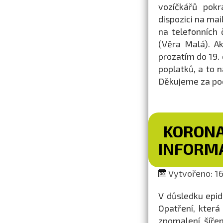
vozíčkářů pok
dispozici na ma
na telefonních
(Věra Malá). 
prozatím do 19.
poplatků, a to 
Děkujeme za po
KORONA
INFORM
Vytvořeno: 16.
V důsledku epid
Opatření, kter
zpomalení šířen