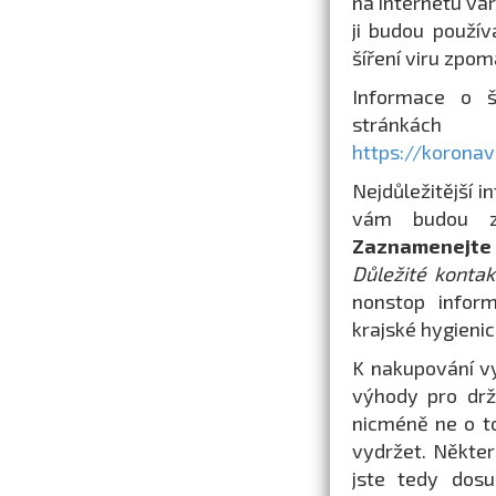
na internetu var
ji budou použív
šíření viru zpoma
Informace o š
stránkách
https://koronav
Nejdůležitější i
vám budou zo
Zaznamenejte s
Důležité kontak
nonstop inform
krajské hygienic
K nakupování vy
výhody pro drži
nicméně ne o to
vydržet. Někter
jste tedy dosu