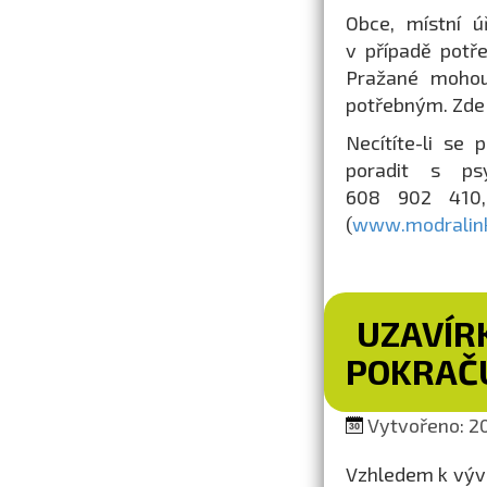
Obce, místní ú
v případě potř
Pražané mohou
potřebným. Zde 
Necítíte-li se
poradit s ps
608 902 410,
(
www.modralink
UZAVÍR
POKRAČ
Vytvořeno: 20
Vzhledem k vývo