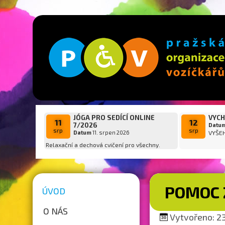
JÓGA PRO SEDÍCÍ ONLINE
VYCH
11
12
7/2026
Datu
srp
srp
Datum
11. srpen 2026
VYŠE
Relaxační a dechová cvičení pro všechny.
POMOC 
ÚVOD
O NÁS
Vytvořeno: 23