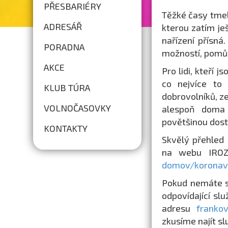
PŘESBARIÉRY
Těžké časy tmelí
ADRESÁŘ
kterou zatím ješ
nařízení přísná
PORADNA
možností, pomůž
AKCE
Pro lidi, kteří 
co nejvíce to
KLUB TÚRA
dobrovolníků, z
VOLNOČASOVKY
alespoň doma 
povětšinou dost
KONTAKTY
Skvělý přehled 
na webu IRO
domov/koronavi
Pokud nemáte s
odpovídající sl
adresu
franko
zkusíme najít sl