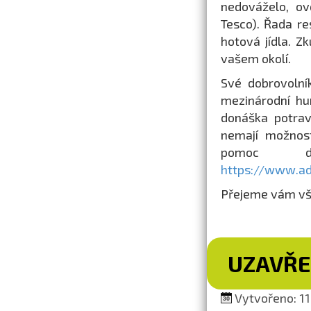
nedováželo, ově
Tesco). Řada re
hotová jídla. Z
vašem okolí.
Své dobrovolní
mezinárodní hu
donáška potrav
nemají možnost
pomoc dob
https://www.adr
Přejeme vám vše
UZAVŘE
Vytvořeno: 11.