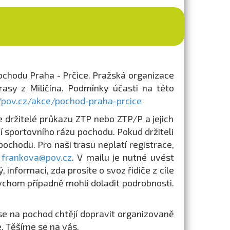
Pochodu Praha - Prčice. Pražská organizace
rasy z Miličína. Podmínky účasti na této
//pov.cz/akce/pochod-praha-prcice
 držitelé průkazu ZTP nebo ZTP/P a jejich
í sportovního rázu pochodu. Pokud držiteli
pochodu. Pro naši trasu neplatí registrace,
u
frankova@pov.cz
. V mailu je nutné uvést
informaci, zda prosíte o svoz řidiče z cíle
abychom případně mohli doladit podrobnosti.
ří se na pochod chtějí dopravit organizovaně
. Těšíme se na vás.