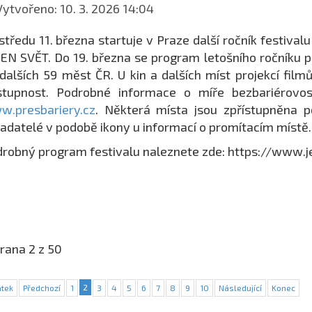
ytvořeno: 10. 3. 2026 14:04
středu 11. března startuje v Praze další ročník festiva
EN SVĚT. Do 19. března se program letošního ročníku p
dalších 59 měst ČR. U kin a dalších míst projekcí filmů
ístupnost. Podrobné informace o míře bezbariérovo
w.presbariery.cz
. Některá místa jsou zpřístupněna 
adatelé v podobě ikony u informací o promítacím místě.
robný program festivalu naleznete zde: https://www.j
rana 2 z 50
2
tek
Předchozí
1
3
4
5
6
7
8
9
10
Následující
Konec