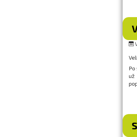
V
V
Vel
Po 
už
pop
S