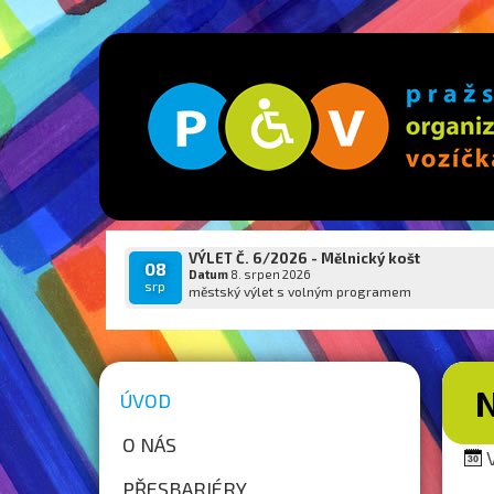
VÝLET Č. 6/2026 - Mělnický košt
08
Datum
8. srpen 2026
srp
městský výlet s volným programem
ÚVOD
O NÁS
V
PŘESBARIÉRY