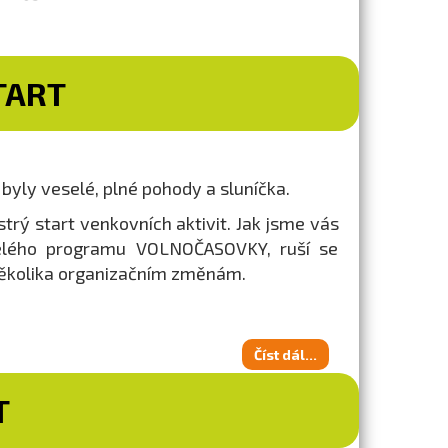
TART
byly veselé, plné pohody a sluníčka.
trý start venkovních aktivit. Jak jsme vás
celého programu VOLNOČASOVKY, ruší se
 několika organizačním změnám.
Číst dál...
T