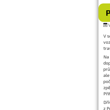
V
V s
voz
tra
Na 
dop
prů
ale
poč
zpě
Při
Dří
z P