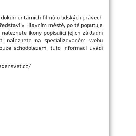
lu dokumentárních filmů o lidských právech
ředstaví v Hlavním městě, po té poputuje
 naleznete ikony popisující jejich základní
sti naleznete na specializovaném webu
pouze schodolezem, tuto informaci uvádí
edensvet.cz/