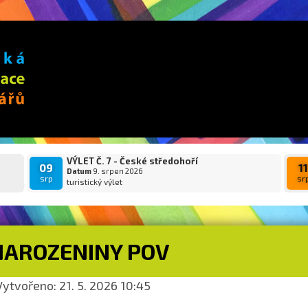
VÝLET Č. 7 - České středohoří
09
1
Datum
9. srpen 2026
srp
sr
turistický výlet
NAROZENINY POV
ytvořeno: 21. 5. 2026 10:45