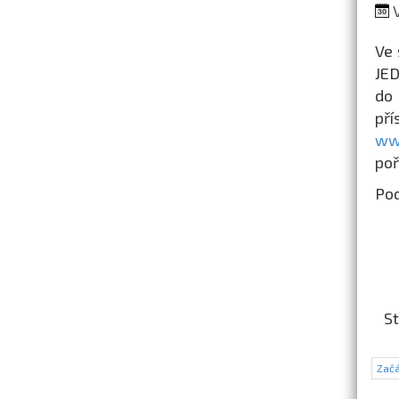
V
Ve 
JED
do 
př
ww
poř
Pod
St
Začá