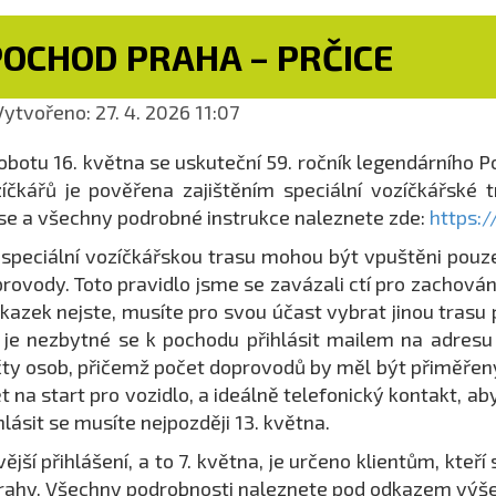
POCHOD PRAHA – PRČICE
ytvořeno: 27. 4. 2026 11:07
obotu 16. května se uskuteční 59. ročník legendárního 
íčkářů je pověřena zajištěním speciální vozíčkářské t
se a všechny podrobné instrukce naleznete zde:
https:
speciální vozíčkářskou trasu mohou být vpuštěni pouze
rovody. Toto pravidlo jsme se zavázali ctí pro zachován
kazek nejste, musíte pro svou účast vybrat jinou trasu 
 je nezbytné se k pochodu přihlásit mailem na adres
ty osob, přičemž počet doprovodů by měl být přiměřený, 
t na start pro vozidlo, a ideálně telefonický kontakt, 
hlásit se musíte nejpozději 13. května.
vější přihlášení, a to 7. května, je určeno klientům, kte
rahy. Všechny podrobnosti naleznete pod odkazem výše