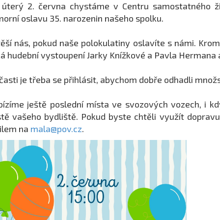
 úterý 2. června chystáme v Centru samostatného ž
orní oslavu 35. narozenin našeho spolku.
ěší nás, pokud naše polokulatiny oslavíte s námi. Kro
á hudební vystoupení Jarky Knížkové a Pavla Hermana a
časti je třeba se přihlásit, abychom dobře odhadli množs
ízíme ještě poslední místa ve svozových vozech, i kd
tě vašeho bydliště. Pokud byste chtěli využít dopravu
ilem na
mala@pov.cz
.