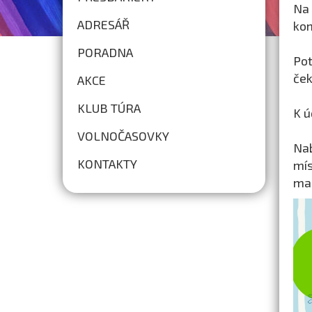
Na
ADRESÁŘ
kom
PORADNA
Pot
ček
AKCE
KLUB TÚRA
K ú
VOLNOČASOVKY
Nab
KONTAKTY
mís
ma