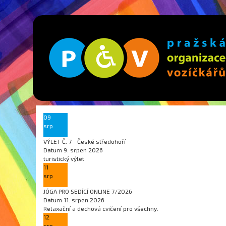
09
srp
VÝLET Č. 7 - České středohoří
Datum
9. srpen 2026
turistický výlet
11
srp
JÓGA PRO SEDÍCÍ ONLINE 7/2026
Datum
11. srpen 2026
Relaxační a dechová cvičení pro všechny.
12
srp