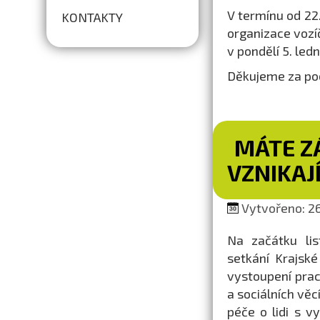
V termínu od 22
KONTAKTY
organizace vozí
v pondělí 5. led
Děkujeme za po
MÁTE ZÁ
VZNIKAJ
Vytvořeno: 26.
Na začátku lis
setkání Krajsk
vystoupení prac
a sociálních věc
péče o lidi s 