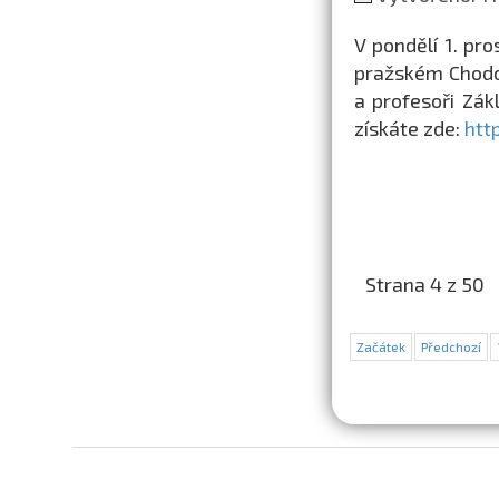
V pondělí 1. pr
pražském Chodov
a profesoři Zák
získáte zde:
htt
Strana 4 z 50
Začátek
Předchozí