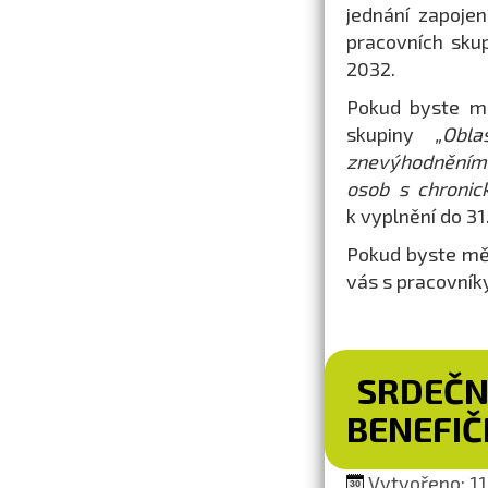
jednání zapoje
pracovních sku
2032.
Pokud byste mě
skupiny
„Obl
znevýhodněním,
osob s chroni
k vyplnění do 31.
Pokud byste měl
vás s pracovník
SRDEČN
BENEFIČ
Vytvořeno: 11.