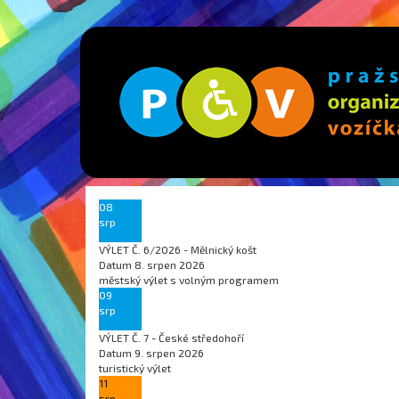
08
srp
VÝLET Č. 6/2026 - Mělnický košt
Datum
8. srpen 2026
městský výlet s volným programem
09
srp
VÝLET Č. 7 - České středohoří
Datum
9. srpen 2026
turistický výlet
11
srp