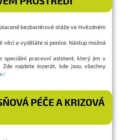
VÉM PROSTŘEDÍ
t placené bezbariérové stáže ve Hvězdném
ové věci a vyděláte si peníze. Nástup možná
je speciální pracovní asistent, který jim v
 Zde najdete inzerát, kde jsou všechny
ce/
ÍSŇOVÁ PÉČE A KRIZOVÁ