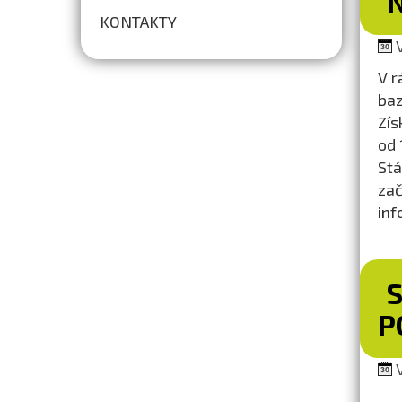
KONTAKTY
V
V r
baz
Zís
od 
Stá
zač
in
S
P
V