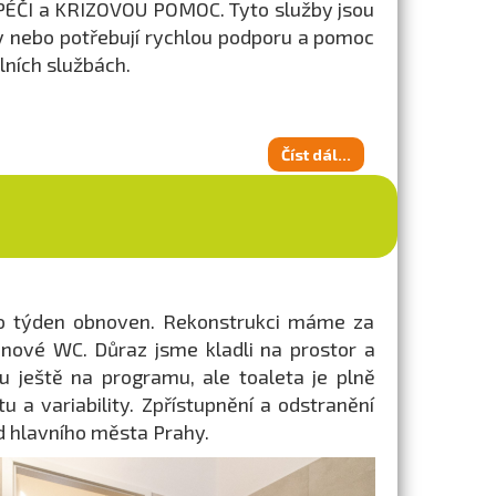
 PÉČI a KRIZOVOU POMOC. Tyto služby jsou
ady nebo potřebují rychlou podporu a pomoc
lních službách.
Číst dál...
to týden obnoven. Rekonstrukci máme za
ové WC. Důraz jsme kladli na prostor a
u ještě na programu, ale toaleta je plně
u a variability. Zpřístupnění a odstranění
d hlavního města Prahy.