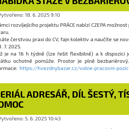
NABÍDKA STÁŽE V BEZBARIÉRO
ytvořeno: 18. 6. 2025 9:10
ámci rozvíjejícího projektu PRÁCE nabízí CZEPA možnos
aru.
káte čerstvou praxi do CV, fajn kolektiv a naučíte se n
1. 7. 2025.
ž je na 16 h týdně (lze řešit flexibilně) a k dispozici 
átku ochotně pomůže. Prostor je plně bezbariérový.
formace:
https://hvezdnybazar.cz/volne-pracovni-pozi
ERIÁL ADRESÁŘ, DÍL ŠESTÝ, T
OMOC
ytvořeno: 5. 6. 2025 10:43