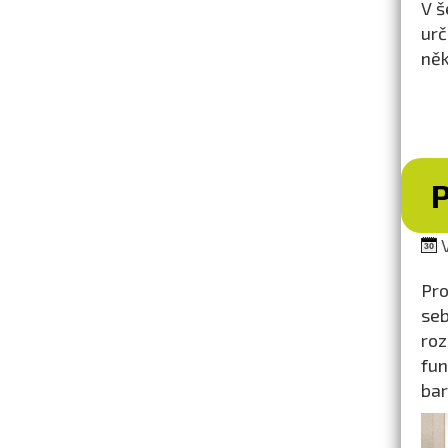
V š
urč
něk
V
Pro
seb
roz
fun
bar