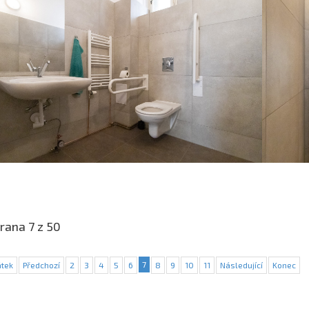
rana 7 z 50
7
tek
Předchozí
2
3
4
5
6
8
9
10
11
Následující
Konec