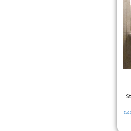
St
Začá