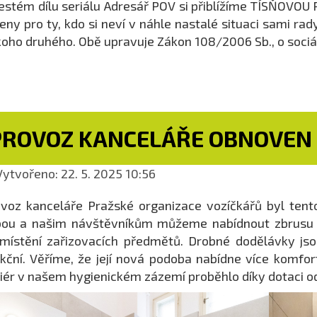
estém dílu seriálu Adresář POV si přiblížíme TÍSŇOVOU
eny pro ty, kdo si neví v náhle nastalé situaci sami r
oho druhého. Obě upravuje Zákon 108/2006 Sb., o sociá
PROVOZ KANCELÁŘE OBNOVEN
ytvořeno: 22. 5. 2025 10:56
voz kanceláře Pražské organizace vozíčkářů byl ten
ou a našim návštěvníkům můžeme nabídnout zbrusu n
místění zařizovacích předmětů. Drobné dodělávky jso
kční. Věříme, že její nová podoba nabídne více komfort
iér v našem hygienickém zázemí proběhlo díky dotaci o