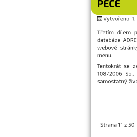
PÉČE
Vytvořeno: 1. 
Třetím dílem p
databáze ADRES
webové strán
menu.
Tentokrát se z
108/2006 Sb., 
samostatný živo
Strana 11 z 50