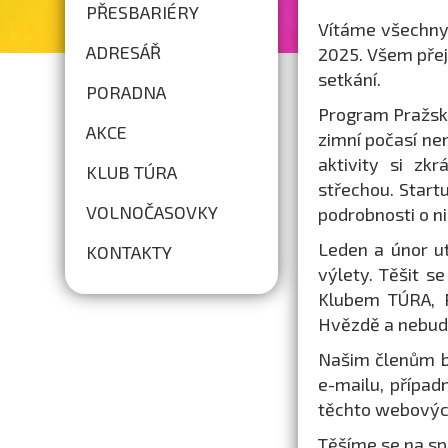
PŘESBARIÉRY
Vítáme všechny 
ADRESÁŘ
2025. Všem přej
setkání.
PORADNA
Program Pražské
AKCE
zimní počasí ne
aktivity si zk
KLUB TÚRA
střechou. Star
VOLNOČASOVKY
podrobnosti o n
Leden a únor ut
KONTAKTY
výlety. Těšit 
Klubem TÚRA, P
Hvězdě a nebudou 
Našim členům b
e-mailu, případ
těchto webovýc
Těšíme se na sp