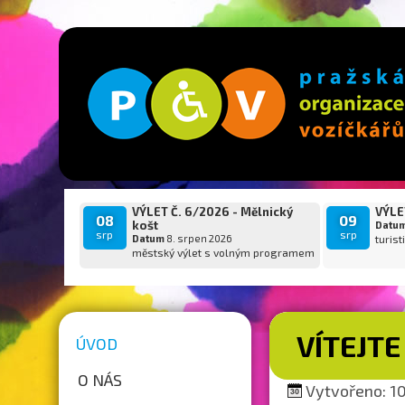
VÝLET Č. 6/2026 - Mělnický
VÝLET
08
09
košt
Datu
srp
srp
Datum
8. srpen 2026
turist
městský výlet s volným programem
VÍTEJTE
ÚVOD
O NÁS
Vytvořeno: 10