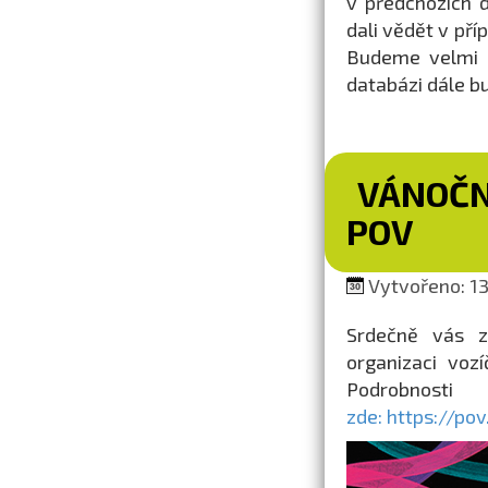
v předchozích 
dali vědět v pří
Budeme velmi r
databázi dále b
VÁNOČN
POV
Vytvořeno: 13.
Srdečně vás z
organizaci voz
Podrobnost
zde: https://po