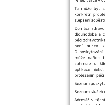
rehabilitace v 
Ta může být s
konkrétní probl
zlepšení soběsta
Domácí zdravo
dlouhodobě a c
péči zdravotník
není nucen k
O poskytování
může nařídit 
zahrnuje u kli
aplikace injekcí
proleženin, péči
Seznam poskytov
Seznam služeb 
Adresář v těch