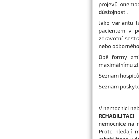
projevů onemo
důstojnosti.
Jako variantu l
pacientem v po
zdravotní sestr
nebo odborného 
Obě formy zmín
maximálnímu zle
Seznam hospiců
Seznam poskytov
V nemocnici nebo
REHABILITACI
.
nemocnice na re
Proto hledají 