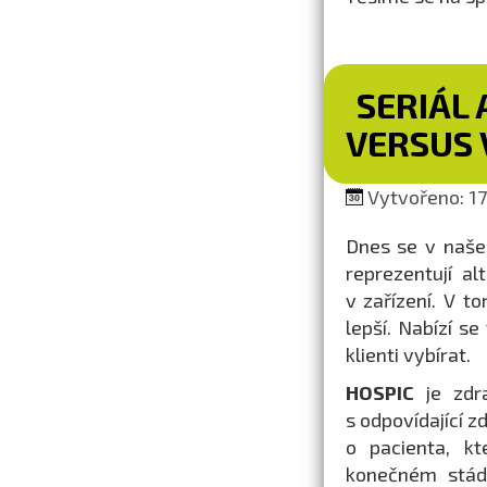
SERIÁL 
VERSUS 
Vytvořeno: 17.
Dnes se v naše
reprezentují a
v zařízení. V t
lepší. Nabízí s
klienti vybírat.
HOSPIC
je zdr
s odpovídající z
o pacienta, kt
konečném stádi