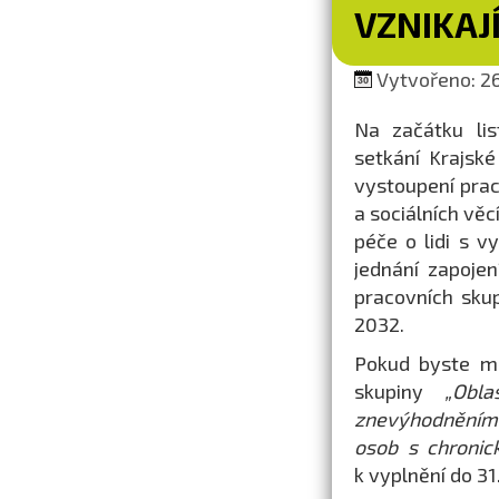
VZNIKAJ
Vytvořeno: 26.
Na začátku lis
setkání Krajsk
vystoupení prac
a sociálních věc
péče o lidi s 
jednání zapoje
pracovních sku
2032.
Pokud byste mě
skupiny
„Obl
znevýhodněním,
osob s chroni
k vyplnění do 31.