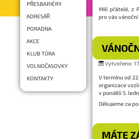
PŘESBARIÉRY
Milí přátelé, 
ADRESÁŘ
pro vás vánoční
PORADNA
AKCE
VÁNOČN
KLUB TÚRA
Vytvořeno: 17.
VOLNOČASOVKY
V termínu od 22
KONTAKTY
organizace vozí
v pondělí 5. led
Děkujeme za po
MÁTE ZÁ