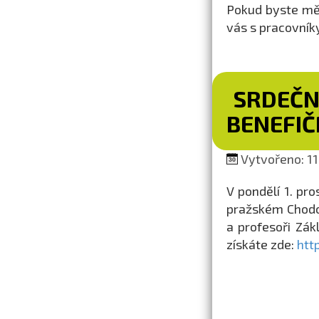
Pokud byste měl
vás s pracovník
SRDEČN
BENEFIČ
Vytvořeno: 11.
V pondělí 1. pr
pražském Chodov
a profesoři Zák
získáte zde:
htt