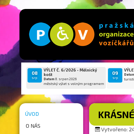
VÝLET Č. 6/2026 - Mělnický
VÝLET
08
09
košt
Datu
srp
srp
Datum
8. srpen 2026
turist
městský výlet s volným programem
KRÁSNÉ
ÚVOD
O NÁS
Vytvořeno: 24.