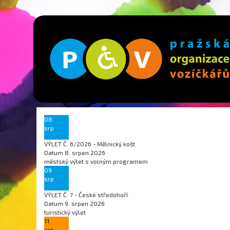
08
srp
VÝLET Č. 6/2026 - Mělnický košt
Datum
8. srpen 2026
městský výlet s volným programem
09
srp
VÝLET Č. 7 - České středohoří
Datum
9. srpen 2026
turistický výlet
11
srp