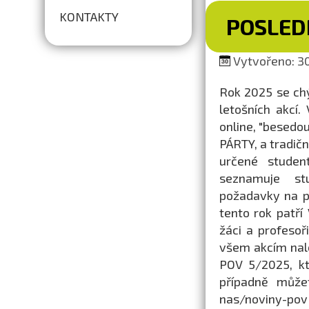
KONTAKTY
POSLEDN
Vytvořeno: 30
Rok 2025 se ch
letošních akcí
online, "besedo
PÁRTY, a tradič
určené studen
seznamuje stu
požadavky na př
tento rok patř
žáci a profesoř
všem akcím nal
POV 5/2025, kt
případně může
nas/noviny-pov