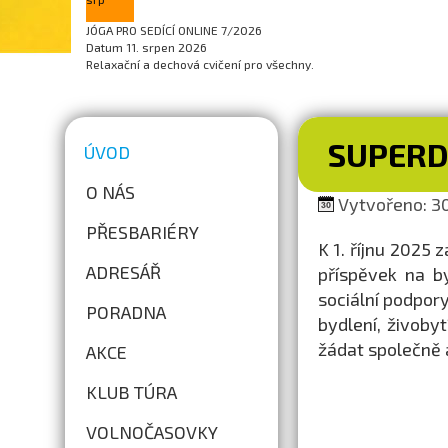
JÓGA PRO SEDÍCÍ ONLINE 7/2026
Datum
11. srpen 2026
Relaxační a dechová cvičení pro všechny.
SUPER
ÚVOD
O NÁS
Vytvořeno: 30
PŘESBARIÉRY
K 1. říjnu 2025 
ADRESÁŘ
příspěvek na b
sociální podpor
PORADNA
bydlení, živoby
žádat společně a
AKCE
KLUB TÚRA
VOLNOČASOVKY