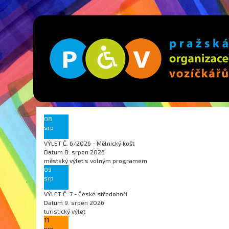
08
srp
VÝLET Č. 6/2026 - Mělnický košt
Datum
8. srpen 2026
městský výlet s volným programem
09
srp
VÝLET Č. 7 - České středohoří
Datum
9. srpen 2026
turistický výlet
11
srp