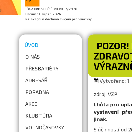
JÓGA PRO SEDÍCÍ ONLINE 7/2026
Datum
11. srpen 2026
Relaxační a dechová cvičení pro všechny.
POZOR!
ÚVOD
ZDRAVOT
O NÁS
VÝRAZNĚ
PŘESBARIÉRY
ADRESÁŘ
Vytvořeno: 1. 
PORADNA
zdroj: VZP
AKCE
Lhůta pro upla
vystavení před
KLUB TÚRA
jinak.
VOLNOČASOVKY
S účinností od 