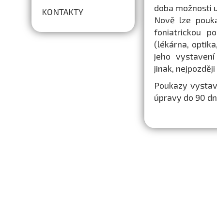
doba možnosti u
KONTAKTY
Nově lze pouk
foniatrickou 
(lékárna, optik
jeho vystavení 
jinak, nejpozděj
Poukazy vystave
úpravy do 90 dnů