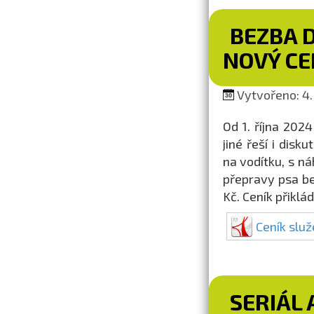
BEZBA 
NOVÝ CE
Vytvořeno: 4.
Od 1. října 202
jiné řeší i dis
na vodítku, s n
přepravy psa bez
Kč. Ceník přiklá
Ceník slu
SERIÁL 