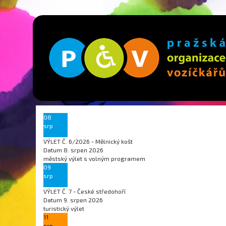
08
srp
VÝLET Č. 6/2026 - Mělnický košt
Datum
8. srpen 2026
městský výlet s volným programem
09
srp
VÝLET Č. 7 - České středohoří
Datum
9. srpen 2026
turistický výlet
11
srp