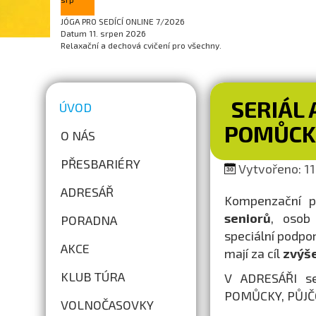
JÓGA PRO SEDÍCÍ ONLINE 7/2026
Datum
11. srpen 2026
Relaxační a dechová cvičení pro všechny.
SERIÁL 
ÚVOD
POMŮCK
O NÁS
PŘESBARIÉRY
Vytvořeno: 11.
ADRESÁŘ
Kompenzační 
seniorů
, osob
PORADNA
speciální podp
AKCE
mají za cíl
zvýše
KLUB TÚRA
V ADRESÁŘI se
POMŮCKY, PŮJČ
VOLNOČASOVKY