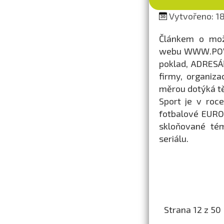
Vytvořeno: 18
Článkem o možn
webu WWW.POV.C
poklad, ADRESÁŘ
firmy, organiza
měrou dotýká tě
Sport je v roc
fotbalové EURO 
skloňované tém
seriálu.
Strana 12 z 50