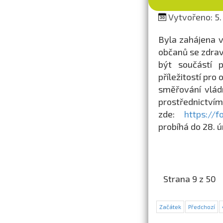
Vytvořeno: 5.
Byla zahájena v
občanů se zdrav
být součástí 
příležitostí pr
směřování vládn
prostřednictv
zde:
https://
probíhá do 28. 
Strana 9 z 50
Začátek
Předchozí