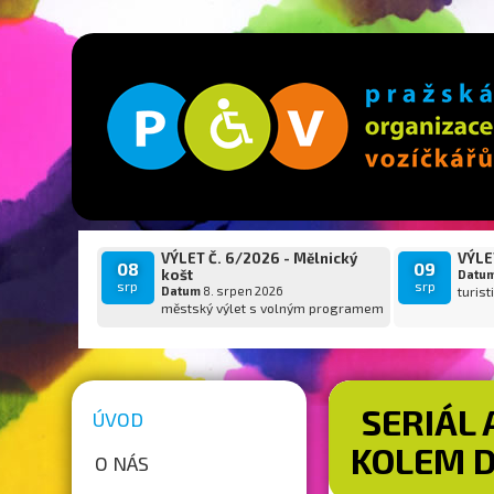
VÝLET Č. 6/2026 - Mělnický
VÝLET
08
09
košt
Datu
srp
srp
Datum
8. srpen 2026
turist
městský výlet s volným programem
SERIÁL 
ÚVOD
KOLEM D
O NÁS