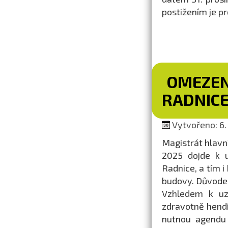
postižením je pr
OMEZEN
RADNIC
Vytvořeno: 6. 
Magistrát hlavní
2025 dojde k u
Radnice, a tím i
budovy. Důvodem
Vzhledem k uz
zdravotně hend
nutnou agendu 