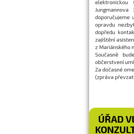
elektronickou
Jungmannova 3
doporučujeme u
opravdu nezbyt
dopředu kontak
zajištění asist
z Mariánského 
Současně bud
občerstvení umí
Za dočasné ome
(zpráva převza
ÚŘAD V
KONZULT