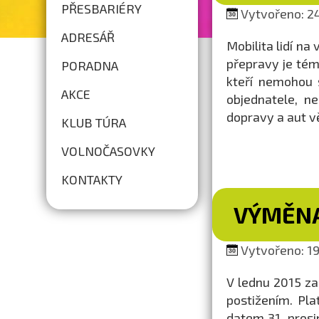
PŘESBARIÉRY
Vytvořeno: 24
ADRESÁŘ
Mobilita lidí na
přepravy je tém
PORADNA
kteří nemohou s
AKCE
objednatele, n
dopravy a aut vě
KLUB TÚRA
VOLNOČASOVKY
KONTAKTY
VÝMĚNA
Vytvořeno: 19.
V lednu 2015 z
postižením. Pl
datem 31. prosi