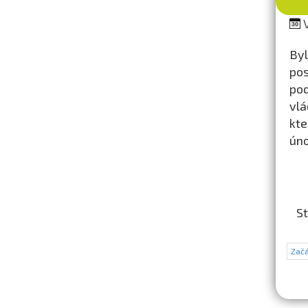
V
By
pos
pod
vlá
kte
úno
St
Začá