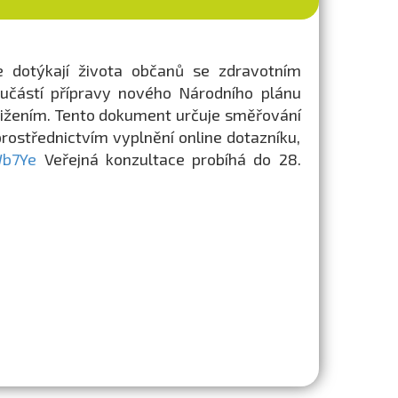
e dotýkají života občanů se zdravotním
učástí přípravy nového Národního plánu
tižením. Tento dokument určuje směřování
 prostřednictvím vyplnění online dotazníku,
Wb7Ye
Veřejná konzultace probíhá do 28.