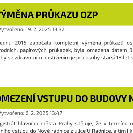
VÝMĚNA PRŮKAZU OZP
ytvořeno: 19. 2. 2025 13:32
lednu 2015 započala kompletní výměna průkazů oso
odních, papírových průkazek, byla omezena datem 31
by se zdravotním postižením je pro osoby starší 18 let 
OMEZENÍ VSTUPU DO BUDOVY 
ytvořeno: 6. 2. 2025 13:47
istrát hlavního města Prahy sděluje, že v termínu o
ního vstupu do Nové radnice z ulice U Radnice, a tím i 