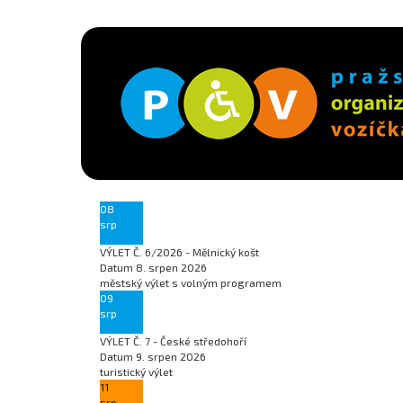
08
srp
VÝLET Č. 6/2026 - Mělnický košt
Datum
8. srpen 2026
městský výlet s volným programem
09
srp
VÝLET Č. 7 - České středohoří
Datum
9. srpen 2026
turistický výlet
11
srp