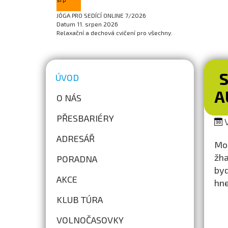
JÓGA PRO SEDÍCÍ ONLINE 7/2026
Datum
11. srpen 2026
Relaxační a dechová cvičení pro všechny.
S
ÚVOD
A
O NÁS
PŘESBARIÉRY
V
ADRESÁŘ
Mob
žha
PORADNA
byd
AKCE
hne
KLUB TÚRA
VOLNOČASOVKY