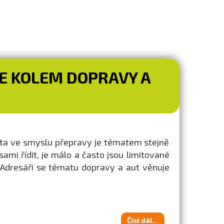
VŠE KOLEM DOPRAVY A
lita ve smyslu přepravy je tématem stejně
mi řídit, je málo a často jsou limitované
 Adresáři se tématu dopravy a aut věnuje
Číst dál...