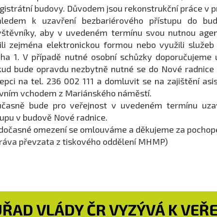
istrátní budovy. Důvodem jsou rekonstrukční práce v p
hledem k uzavření bezbariérového přístupu do bu
vštěvníky, aby v uvedeném termínu svou nutnou age
ili zejména elektronickou formou nebo využili služe
ha 1. V případě nutné osobní schůzky doporučujeme 
ud bude opravdu nezbytně nutné se do Nové radnice d
epci na tel. 236 002 111 a domluvit se na zajištění a
vním vchodem z Mariánského náměstí.
učasně bude pro veřejnost v uvedeném termínu uzav
upu v budově Nové radnice.
dočasné omezení se omlouváme a děkujeme za pochope
ráva převzata z tiskového oddělení MHMP)
ÚŘAD VLÁDY ČR VYZÝVÁ K VEŘ