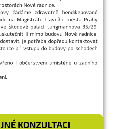
rostorách Nové radnice.
dovy žádáme zdravotně hendikepované
ndu na Magistrátu hlavního města Prahy
b ve Škodově paláci, Jungmannova 35/29,
uskutečnit ji mimo budovu Nové radnice.
ostavit, je potřeba dopředu kontaktovat
sistence při vstupu do budovy po schodech
řeno i občerstvení umístěné u zadního
ní.
EJNÉ KONZULTACI