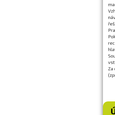
mag
Vz
ná
řeš
Pra
Pok
rec
hla
So
vst
Za 
(zp