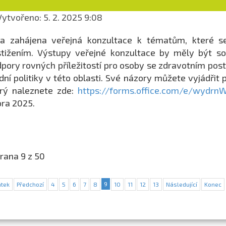
ytvořeno: 5. 2. 2025 9:08
la zahájena veřejná konzultace k tématům, které s
tižením. Výstupy veřejné konzultace by měly být so
pory rovných příležitostí pro osoby se zdravotním pos
dní politiky v této oblasti. Své názory můžete vyjádřit
rý naleznete zde:
https://forms.office.com/e/wydrn
ra 2025.
rana 9 z 50
9
tek
Předchozí
4
5
6
7
8
10
11
12
13
Následující
Konec