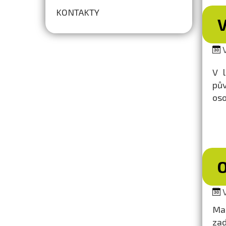
KONTAKTY
V
V 
pův
oso
V
Mag
zad