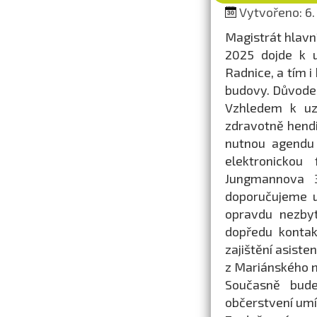
Vytvořeno: 6. 
Magistrát hlavní
2025 dojde k u
Radnice, a tím i
budovy. Důvodem
Vzhledem k uz
zdravotně hend
nutnou agendu 
elektronickou
Jungmannova 3
doporučujeme u
opravdu nezbyt
dopředu kontak
zajištění asist
z Mariánského 
Současně bud
občerstvení umí