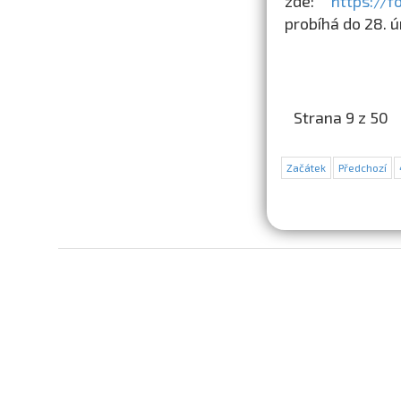
zde:
https://
probíhá do 28. 
Strana 9 z 50
Začátek
Předchozí