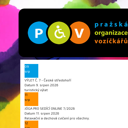
09
srp
VÝLET Č. 7 - České středohoří
Datum
9. srpen 2026
turistický výlet
11
srp
JÓGA PRO SEDÍCÍ ONLINE 7/2026
Datum
11. srpen 2026
Relaxační a dechová cvičení pro všechny.
12
srp