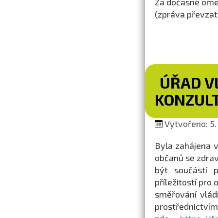
Za dočasné ome
(zpráva převza
ÚŘAD V
KONZULT
Vytvořeno: 5.
Byla zahájena v
občanů se zdrav
být součástí 
příležitostí pr
směřování vládn
prostřednictv