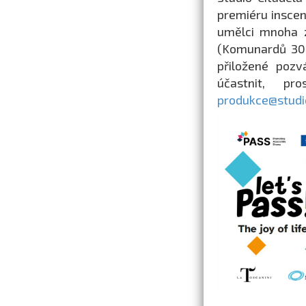
premiéru inscena
umělci mnoha z
(Komunardů 30,
přiložené pozv
účastnit, p
produkce@studio