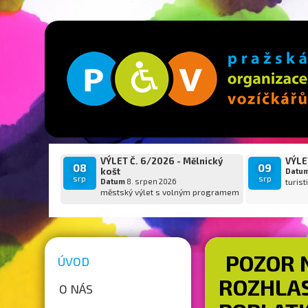
VÝLET Č. 6/2026 - Mělnický
VÝLET
08
09
košt
Datu
srp
srp
Datum
8. srpen 2026
turist
městský výlet s volným programem
POZOR 
ÚVOD
ROZHLAS
O NÁS