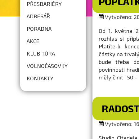
POPLAT
PŘESBARIÉRY
ADRESÁŘ
Vytvořeno: 28
PORADNA
Od 1. května 2
rozhlas si přip
AKCE
Platíte-li kon
KLUB TÚRA
částky na trvalý
bude třeba do
VOLNOČASOVKY
povinnosti hrad
měly činit 150,- 
KONTAKTY
RADOST
Vytvořeno: 16
Studio Citadel