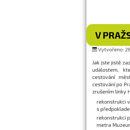
V PRAŽ
Vytvořeno: 26
Jak jste jistě z
událostem, kt
cestování měs
cestování po Pr
zrušením linky H
rekonstrukci v
s předpoklade
rekonstrukci 
metra Muzeum,