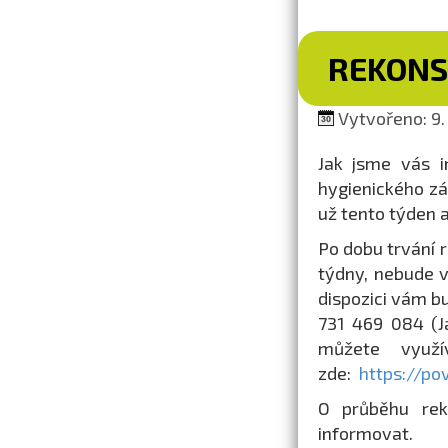
REKONS
Vytvořeno: 9.
Jak jsme vás i
hygienického zá
už tento týden 
Po dobu trvání 
týdny, nebude 
dispozici vám b
731 469 084 (J
můžete využí
zde:
https://po
O průběhu rek
informovat.