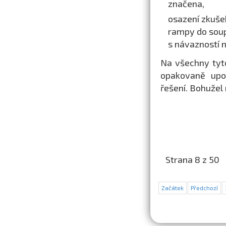
značena,
osazení zkušeb
rampy do soup
s návazností 
Na všechny tyt
opakovaně upoz
řešení. Bohužel 
Strana 8 z 50
Začátek
Předchozí